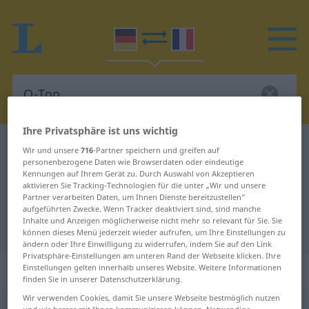
Ihre Privatsphäre ist uns wichtig
Deutsch-Französisch Wörterbuch
O-Ton
Wir und unsere
716
-Partner speichern und greifen auf
personenbezogene Daten wie Browserdaten oder eindeutige
Deutsch-Französisch Übersetzung
Kennungen auf Ihrem Gerät zu. Durch Auswahl von Akzeptieren
aktivieren Sie Tracking-Technologien für die unter „Wir und unsere
für "O-Ton"
Partner verarbeiten Daten, um Ihnen Dienste bereitzustellen“
aufgeführten Zwecke. Wenn Tracker deaktiviert sind, sind manche
Inhalte und Anzeigen möglicherweise nicht mehr so relevant für Sie. Sie
"O-Ton" Französisch Übersetzung
können dieses Menü jederzeit wieder aufrufen, um Ihre Einstellungen zu
ändern oder Ihre Einwilligung zu widerrufen, indem Sie auf den Link
Privatsphäre-Einstellungen am unteren Rand der Webseite klicken. Ihre
„O-Ton“
: Maskulinum
Einstellungen gelten innerhalb unseres Website. Weitere Informationen
finden Sie in unserer Datenschutzerklärung.
Wir verwenden Cookies, damit Sie unsere Webseite bestmöglich nutzen
O-Ton
m