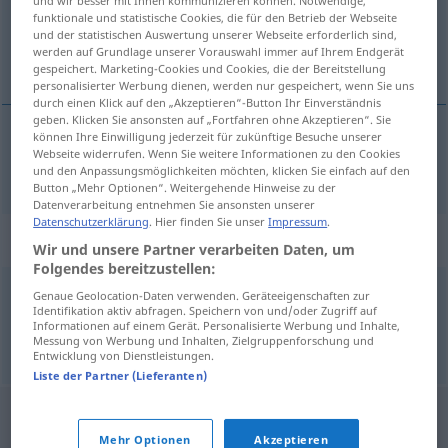
und wir besser mit Ihnen kommunizieren können. Notwendige,
funktionale und statistische Cookies, die für den Betrieb der Webseite
Übersicht aller Übersetzungen
und der statistischen Auswertung unserer Webseite erforderlich sind,
werden auf Grundlage unserer Vorauswahl immer auf Ihrem Endgerät
(Für mehr Details die Übersetzung anklicken/antippen)
gespeichert. Marketing-Cookies und Cookies, die der Bereitstellung
personalisierter Werbung dienen, werden nur gespeichert, wenn Sie uns
durch einen Klick auf den „Akzeptieren“-Button Ihr Einverständnis
geben. Klicken Sie ansonsten auf „Fortfahren ohne Akzeptieren“. Sie
können Ihre Einwilligung jederzeit für zukünftige Besuche unserer
Webseite widerrufen. Wenn Sie weitere Informationen zu den Cookies
Originalton
O-Ton → siehe „
“
und den Anpassungsmöglichkeiten möchten, klicken Sie einfach auf den
Button „Mehr Optionen“. Weitergehende Hinweise zu der
Datenverarbeitung entnehmen Sie ansonsten unserer
Datenschutzerklärung
. Hier finden Sie unser
Impressum
.
Synonyme für "O-Ton"
Wir und unsere Partner verarbeiten Daten, um
Folgendes bereitzustellen:
Genaue Geolocation-Daten verwenden. Geräteeigenschaften zur
Originalton
Identifikation aktiv abfragen. Speichern von und/oder Zugriff auf
Informationen auf einem Gerät. Personalisierte Werbung und Inhalte,
Messung von Werbung und Inhalten, Zielgruppenforschung und
© OpenThesaurus.de
Entwicklung von Dienstleistungen.
Liste der Partner (Lieferanten)
Mehr Optionen
Akzeptieren