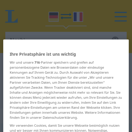
Ihre Privatsphäre ist uns wichtig
Deutsch-Französisch Wörterbuch
Nashi
Wir und unsere
716
-Partner speichern und greifen auf
personenbezogene Daten wie Browserdaten oder eindeutige
Deutsch-Französisch Übersetzung
Kennungen auf Ihrem Gerät zu. Durch Auswahl von Akzeptieren
aktivieren Sie Tracking-Technologien für die unter „Wir und unsere
für "Nashi"
Partner verarbeiten Daten, um Ihnen Dienste bereitzustellen“
aufgeführten Zwecke. Wenn Tracker deaktiviert sind, sind manche
Inhalte und Anzeigen möglicherweise nicht mehr so relevant für Sie. Sie
"Nashi" Französisch Übersetzung
können dieses Menü jederzeit wieder aufrufen, um Ihre Einstellungen zu
ändern oder Ihre Einwilligung zu widerrufen, indem Sie auf den Link
Privatsphäre-Einstellungen am unteren Rand der Webseite klicken. Ihre
Einstellungen gelten innerhalb unseres Website. Weitere Informationen
„Nashi“
: Femininum
finden Sie in unserer Datenschutzerklärung.
Wir verwenden Cookies, damit Sie unsere Webseite bestmöglich nutzen
und wir besser mit Ihnen kommunizieren können. Notwendige,
Nashi
[ˈnaʃi]
f
<
Nashi
;
Nashis
>
'Nashibirne
f