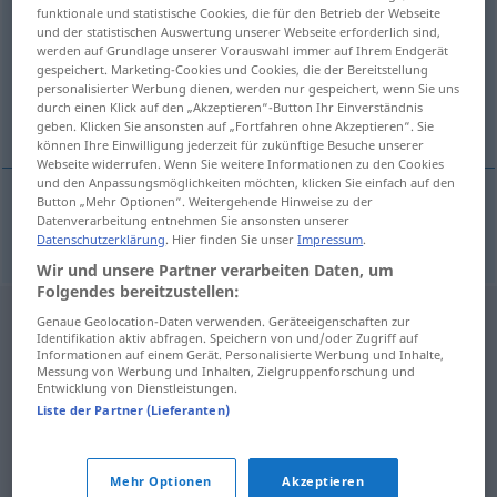
funktionale und statistische Cookies, die für den Betrieb der Webseite
und der statistischen Auswertung unserer Webseite erforderlich sind,
Übersicht aller Übersetzungen
werden auf Grundlage unserer Vorauswahl immer auf Ihrem Endgerät
(Für mehr Details die Übersetzung anklicken/antippen)
gespeichert. Marketing-Cookies und Cookies, die der Bereitstellung
personalisierter Werbung dienen, werden nur gespeichert, wenn Sie uns
durch einen Klick auf den „Akzeptieren“-Button Ihr Einverständnis
nashi nachi
geben. Klicken Sie ansonsten auf „Fortfahren ohne Akzeptieren“. Sie
können Ihre Einwilligung jederzeit für zukünftige Besuche unserer
Webseite widerrufen. Wenn Sie weitere Informationen zu den Cookies
und den Anpassungsmöglichkeiten möchten, klicken Sie einfach auf den
Button „Mehr Optionen“. Weitergehende Hinweise zu der
Datenverarbeitung entnehmen Sie ansonsten unserer
nashi
ou
nachi
m
Nashi
Datenschutzerklärung
. Hier finden Sie unser
Impressum
.
Wir und unsere Partner verarbeiten Daten, um
Folgendes bereitzustellen:
Genaue Geolocation-Daten verwenden. Geräteeigenschaften zur
Identifikation aktiv abfragen. Speichern von und/oder Zugriff auf
Informationen auf einem Gerät. Personalisierte Werbung und Inhalte,
Messung von Werbung und Inhalten, Zielgruppenforschung und
Entwicklung von Dienstleistungen.
Liste der Partner (Lieferanten)
Mehr Optionen
Akzeptieren