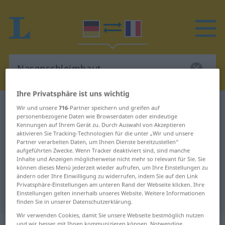
Ihre Privatsphäre ist uns wichtig
Deutsch-Französisch Wörterbuch
Wir und unsere
716
-Partner speichern und greifen auf
personenbezogene Daten wie Browserdaten oder eindeutige
Nasenschleimhaut
Kennungen auf Ihrem Gerät zu. Durch Auswahl von Akzeptieren
Deutsch-Französisch Übersetzung
aktivieren Sie Tracking-Technologien für die unter „Wir und unsere
Partner verarbeiten Daten, um Ihnen Dienste bereitzustellen“
für "Nasenschleimhaut"
aufgeführten Zwecke. Wenn Tracker deaktiviert sind, sind manche
Inhalte und Anzeigen möglicherweise nicht mehr so relevant für Sie. Sie
können dieses Menü jederzeit wieder aufrufen, um Ihre Einstellungen zu
ändern oder Ihre Einwilligung zu widerrufen, indem Sie auf den Link
"Nasenschleimhaut" Französisch
Privatsphäre-Einstellungen am unteren Rand der Webseite klicken. Ihre
Einstellungen gelten innerhalb unseres Website. Weitere Informationen
Übersetzung
finden Sie in unserer Datenschutzerklärung.
Wir verwenden Cookies, damit Sie unsere Webseite bestmöglich nutzen
und wir besser mit Ihnen kommunizieren können. Notwendige,