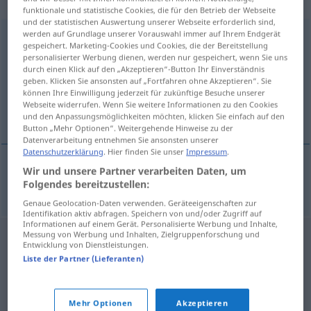
„Nasenschleimhaut“
: Femininum
funktionale und statistische Cookies, die für den Betrieb der Webseite
und der statistischen Auswertung unserer Webseite erforderlich sind,
werden auf Grundlage unserer Vorauswahl immer auf Ihrem Endgerät
Nasenschleimhaut
f
gespeichert. Marketing-Cookies und Cookies, die der Bereitstellung
personalisierter Werbung dienen, werden nur gespeichert, wenn Sie uns
Übersicht aller Übersetzungen
durch einen Klick auf den „Akzeptieren“-Button Ihr Einverständnis
(Für mehr Details die Übersetzung anklicken/antippen)
geben. Klicken Sie ansonsten auf „Fortfahren ohne Akzeptieren“. Sie
können Ihre Einwilligung jederzeit für zukünftige Besuche unserer
Webseite widerrufen. Wenn Sie weitere Informationen zu den Cookies
muqueuse nasale
und den Anpassungsmöglichkeiten möchten, klicken Sie einfach auf den
Button „Mehr Optionen“. Weitergehende Hinweise zu der
Datenverarbeitung entnehmen Sie ansonsten unserer
Datenschutzerklärung
. Hier finden Sie unser
Impressum
.
Wir und unsere Partner verarbeiten Daten, um
muqueuse
f
nasale
Nasenschleimhaut
Folgendes bereitzustellen:
Genaue Geolocation-Daten verwenden. Geräteeigenschaften zur
Identifikation aktiv abfragen. Speichern von und/oder Zugriff auf
Informationen auf einem Gerät. Personalisierte Werbung und Inhalte,
Messung von Werbung und Inhalten, Zielgruppenforschung und
Entwicklung von Dienstleistungen.
Liste der Partner (Lieferanten)
Mehr Optionen
Akzeptieren