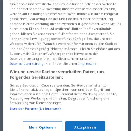
funktionale und statistische Cookies, die für den Betrieb der Webseite
Nasenhöhle
f
und der statistischen Auswertung unserer Webseite erforderlich sind,
werden auf Grundlage unserer Vorauswahl immer auf Ihrem Endgerät
gespeichert. Marketing-Cookies und Cookies, die der Bereitstellung
Übersicht aller Übersetzungen
personalisierter Werbung dienen, werden nur gespeichert, wenn Sie uns
(Für mehr Details die Übersetzung anklicken/antippen)
durch einen Klick auf den „Akzeptieren“-Button Ihr Einverständnis
geben. Klicken Sie ansonsten auf „Fortfahren ohne Akzeptieren“. Sie
können Ihre Einwilligung jederzeit für zukünftige Besuche unserer
fosse nasale
Webseite widerrufen. Wenn Sie weitere Informationen zu den Cookies
und den Anpassungsmöglichkeiten möchten, klicken Sie einfach auf den
Button „Mehr Optionen“. Weitergehende Hinweise zu der
Datenverarbeitung entnehmen Sie ansonsten unserer
Datenschutzerklärung
. Hier finden Sie unser
Impressum
.
fosse
nasale
Nasenhöhle
Wir und unsere Partner verarbeiten Daten, um
Folgendes bereitzustellen:
Genaue Geolocation-Daten verwenden. Geräteeigenschaften zur
Identifikation aktiv abfragen. Speichern von und/oder Zugriff auf
Informationen auf einem Gerät. Personalisierte Werbung und Inhalte,
Messung von Werbung und Inhalten, Zielgruppenforschung und
Entwicklung von Dienstleistungen.
Liste der Partner (Lieferanten)
Mehr Optionen
Akzeptieren