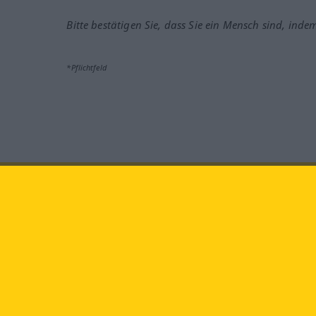
Bitte bestätigen Sie, dass Sie ein Mensch sind, inde
*Pflichtfeld
Besuchen Sie uns auf:
faceb
Langenscheidt