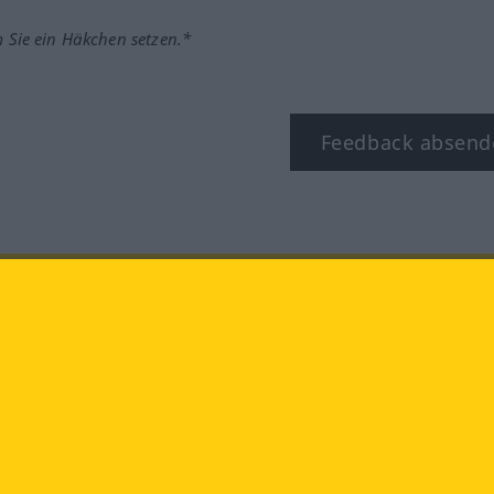
m Sie ein Häkchen setzen.*
Feedback absend
ook
YouTube
Instagram