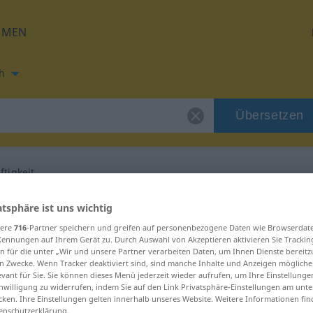
HMEN
h
Übersetzen
tigkeit
ng für "Naschhaftigkeit"
atsphäre ist uns wichtig
sere
716
-Partner speichern und greifen auf personenbezogene Daten wie Browserdat
Kennungen auf Ihrem Gerät zu. Durch Auswahl von Akzeptieren aktivieren Sie Trackin
 Übersetzung
n für die unter „Wir und unsere Partner verarbeiten Daten, um Ihnen Dienste bereitz
n Zwecke. Wenn Tracker deaktiviert sind, sind manche Inhalte und Anzeigen mögliche
evant für Sie. Sie können dieses Menü jederzeit wieder aufrufen, um Ihre Einstellung
inwilligung zu widerrufen, indem Sie auf den Link Privatsphäre-Einstellungen am unt
num
cken. Ihre Einstellungen gelten innerhalb unseres Website. Weitere Informationen fin
enschutzerklärung.