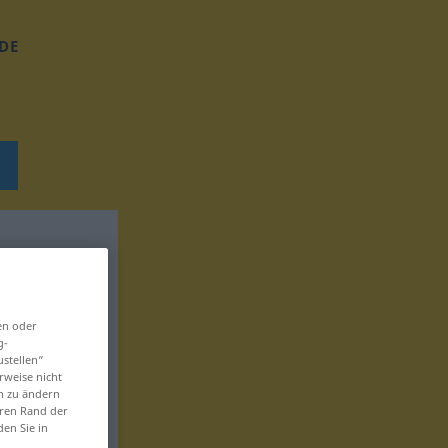
DE
en oder
g-
ustellen“
rweise nicht
en zu ändern
eren Rand der
den Sie in