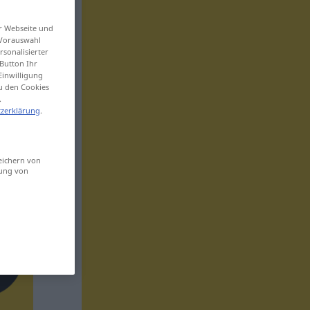
er Webseite und
 Vorauswahl
sonalisierter
Button Ihr
Einwilligung
zu den Cookies
.
zerklärung
.
eichern von
sung von