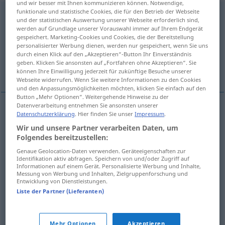
und wir besser mit Ihnen kommunizieren können. Notwendige,
funktionale und statistische Cookies, die für den Betrieb der Webseite
Nascherei
f
<
Nascherei
;
Naschereien
>
und der statistischen Auswertung unserer Webseite erforderlich sind,
werden auf Grundlage unserer Vorauswahl immer auf Ihrem Endgerät
Übersicht aller Übersetzungen
gespeichert. Marketing-Cookies und Cookies, die der Bereitstellung
personalisierter Werbung dienen, werden nur gespeichert, wenn Sie uns
(Für mehr Details die Übersetzung anklicken/antippen)
durch einen Klick auf den „Akzeptieren“-Button Ihr Einverständnis
geben. Klicken Sie ansonsten auf „Fortfahren ohne Akzeptieren“. Sie
grignotage
Weitere Beispiele...
können Ihre Einwilligung jederzeit für zukünftige Besuche unserer
Webseite widerrufen. Wenn Sie weitere Informationen zu den Cookies
und den Anpassungsmöglichkeiten möchten, klicken Sie einfach auf den
Button „Mehr Optionen“. Weitergehende Hinweise zu der
Datenverarbeitung entnehmen Sie ansonsten unserer
Datenschutzerklärung
. Hier finden Sie unser
Impressum
.
grignotage
m
Nascherei
(≈ Naschen)
Wir und unsere Partner verarbeiten Daten, um
Folgendes bereitzustellen:
Beispiele
Genaue Geolocation-Daten verwenden. Geräteeigenschaften zur
Identifikation aktiv abfragen. Speichern von und/oder Zugriff auf
Naschereien
Süßigkeit meist pl
Informationen auf einem Gerät. Personalisierte Werbung und Inhalte,
Messung von Werbung und Inhalten, Zielgruppenforschung und
fpl
friandises
Entwicklung von Dienstleistungen.
Liste der Partner (Lieferanten)
fpl
sucreries
Mehr Optionen
Akzeptieren