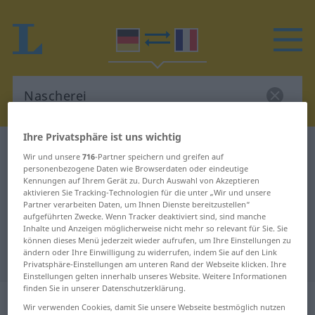
Ihre Privatsphäre ist uns wichtig
Deutsch-Französisch Wörterbuch
Nascherei
Wir und unsere
716
-Partner speichern und greifen auf
Deutsch-Französisch Übersetzung
personenbezogene Daten wie Browserdaten oder eindeutige
Kennungen auf Ihrem Gerät zu. Durch Auswahl von Akzeptieren
für "Nascherei"
aktivieren Sie Tracking-Technologien für die unter „Wir und unsere
Partner verarbeiten Daten, um Ihnen Dienste bereitzustellen“
aufgeführten Zwecke. Wenn Tracker deaktiviert sind, sind manche
Inhalte und Anzeigen möglicherweise nicht mehr so relevant für Sie. Sie
"Nascherei" Französisch
können dieses Menü jederzeit wieder aufrufen, um Ihre Einstellungen zu
ändern oder Ihre Einwilligung zu widerrufen, indem Sie auf den Link
Übersetzung
Privatsphäre-Einstellungen am unteren Rand der Webseite klicken. Ihre
Einstellungen gelten innerhalb unseres Website. Weitere Informationen
finden Sie in unserer Datenschutzerklärung.
„Nascherei“
: Femininum
Wir verwenden Cookies, damit Sie unsere Webseite bestmöglich nutzen