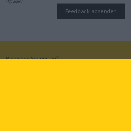
*Pflichtfeld
Feedback absenden
Besuchen Sie uns auf:
facebook
YouTube
Instagram
Langenscheidt
NUTZUNGSBEDINGUNGEN