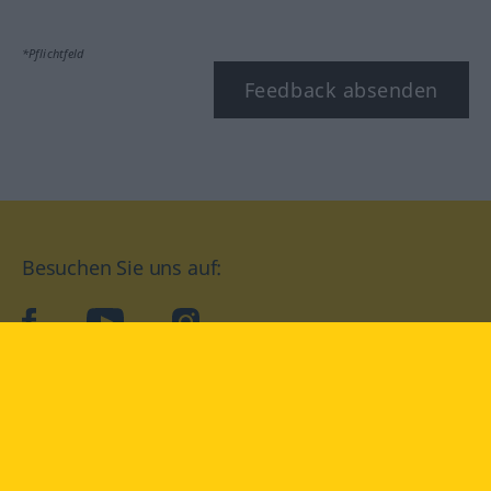
*Pflichtfeld
Feedback absenden
Besuchen Sie uns auf:
facebook
YouTube
Instagram
Langenscheidt