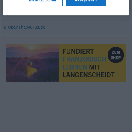
Mehr Optionen
Akzeptieren
Eigenliebe
© OpenThesaurus.de