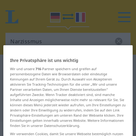
Ihre Privatsphäre ist uns wichtig
Deutsch-Französisch Wörterbuch
Narzissmus
Wir und unsere
716
-Partner speichern und greifen auf
Deutsch-Französisch Übersetzung
personenbezogene Daten wie Browserdaten oder eindeutige
Kennungen auf Ihrem Gerät zu. Durch Auswahl von Akzeptieren
für "Narzissmus"
aktivieren Sie Tracking-Technologien für die unter „Wir und unsere
Partner verarbeiten Daten, um Ihnen Dienste bereitzustellen“
aufgeführten Zwecke. Wenn Tracker deaktiviert sind, sind manche
Inhalte und Anzeigen möglicherweise nicht mehr so relevant für Sie. Sie
"Narzissmus" Französisch
können dieses Menü jederzeit wieder aufrufen, um Ihre Einstellungen zu
Übersetzung
ändern oder Ihre Einwilligung zu widerrufen, indem Sie auf den Link
Privatsphäre-Einstellungen am unteren Rand der Webseite klicken. Ihre
Einstellungen gelten innerhalb unseres Website. Weitere Informationen
finden Sie in unserer Datenschutzerklärung.
„Narzissmus“
: Maskulinum
Wir verwenden Cookies, damit Sie unsere Webseite bestmöglich nutzen