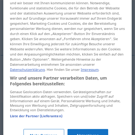
und wir besser mit Ihnen kommunizieren können. Notwendige,
Narzissmus
funktionale und statistische Cookies, die für den Betrieb der Webseite
m
<
Narzissmus
>
und der statistischen Auswertung unserer Webseite erforderlich sind,
werden auf Grundlage unserer Vorauswahl immer auf Ihrem Endgerät
Übersicht aller Übersetzungen
gespeichert. Marketing-Cookies und Cookies, die der Bereitstellung
(Für mehr Details die Übersetzung anklicken/antippen)
personalisierter Werbung dienen, werden nur gespeichert, wenn Sie uns
durch einen Klick auf den „Akzeptieren“-Button Ihr Einverständnis
geben. Klicken Sie ansonsten auf „Fortfahren ohne Akzeptieren“. Sie
narcissisme
können Ihre Einwilligung jederzeit für zukünftige Besuche unserer
Webseite widerrufen. Wenn Sie weitere Informationen zu den Cookies
und den Anpassungsmöglichkeiten möchten, klicken Sie einfach auf den
Button „Mehr Optionen“. Weitergehende Hinweise zu der
Datenverarbeitung entnehmen Sie ansonsten unserer
Datenschutzerklärung
. Hier finden Sie unser
Impressum
.
narcissisme
m
Narzissmus
Wir und unsere Partner verarbeiten Daten, um
Folgendes bereitzustellen:
Genaue Geolocation-Daten verwenden. Geräteeigenschaften zur
Synonyme für "Narzissmus"
Identifikation aktiv abfragen. Speichern von und/oder Zugriff auf
Informationen auf einem Gerät. Personalisierte Werbung und Inhalte,
Messung von Werbung und Inhalten, Zielgruppenforschung und
Entwicklung von Dienstleistungen.
Hoffart (veraltend)
,
Blasiertheit
,
Stolz
,
Selbstverliebtheit
,
Liste der Partner (Lieferanten)
Dünkel (geh.)
,
Überheblichkeit
,
Einbildung
,
Prätention
(geh.)
,
Hochmut
,
Arroganz
,
Selbstgefälligkeit