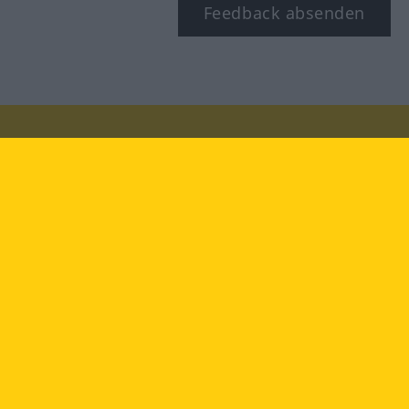
Feedback absenden
Besuchen Sie uns auf:
facebook
YouTube
Instagram
Langenscheidt
NUTZUNGSBEDINGUNGEN
DATENSCHUTZBESTIMMUNGEN