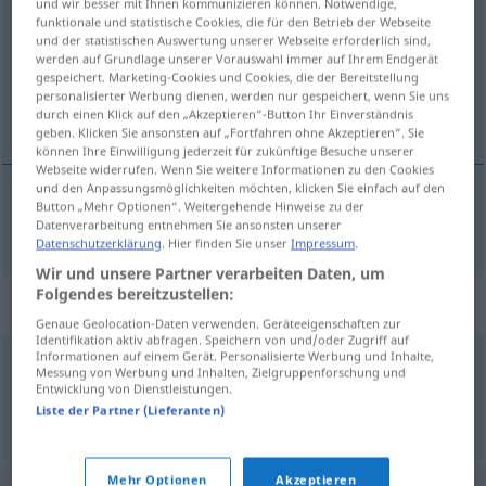
und wir besser mit Ihnen kommunizieren können. Notwendige,
funktionale und statistische Cookies, die für den Betrieb der Webseite
Übersicht aller Übersetzungen
und der statistischen Auswertung unserer Webseite erforderlich sind,
werden auf Grundlage unserer Vorauswahl immer auf Ihrem Endgerät
(Für mehr Details die Übersetzung anklicken/antippen)
gespeichert. Marketing-Cookies und Cookies, die der Bereitstellung
personalisierter Werbung dienen, werden nur gespeichert, wenn Sie uns
nécrologie
durch einen Klick auf den „Akzeptieren“-Button Ihr Einverständnis
geben. Klicken Sie ansonsten auf „Fortfahren ohne Akzeptieren“. Sie
können Ihre Einwilligung jederzeit für zukünftige Besuche unserer
Webseite widerrufen. Wenn Sie weitere Informationen zu den Cookies
und den Anpassungsmöglichkeiten möchten, klicken Sie einfach auf den
Button „Mehr Optionen“. Weitergehende Hinweise zu der
nécrologie
f
Nachruf
Datenverarbeitung entnehmen Sie ansonsten unserer
Datenschutzerklärung
. Hier finden Sie unser
Impressum
.
Wir und unsere Partner verarbeiten Daten, um
Folgendes bereitzustellen:
Synonyme für "Nachruf"
Genaue Geolocation-Daten verwenden. Geräteeigenschaften zur
Identifikation aktiv abfragen. Speichern von und/oder Zugriff auf
Informationen auf einem Gerät. Personalisierte Werbung und Inhalte,
Messung von Werbung und Inhalten, Zielgruppenforschung und
Nekrolog
,
Nachrede
,
Gedenkrede
Entwicklung von Dienstleistungen.
Liste der Partner (Lieferanten)
© OpenThesaurus.de
Mehr Optionen
Akzeptieren