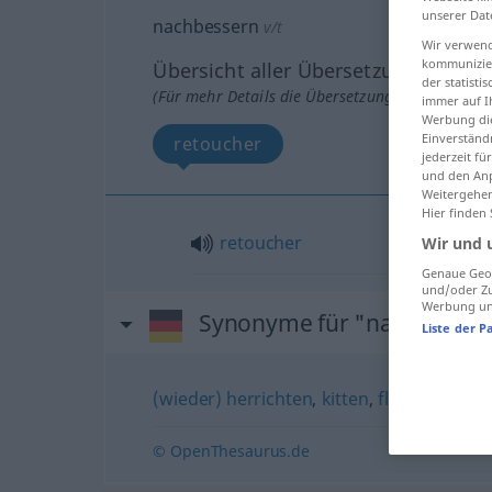
unserer Dat
nachbessern
v/t
Wir verwend
kommunizier
Übersicht aller Übersetzungen
der statist
(Für mehr Details die Übersetzung anklicken/an
immer auf I
Werbung die
Einverständ
retoucher
jederzeit f
und den Anp
Weitergehen
Hier finden
retoucher
Wir und 
Genaue Geol
und/oder Zu
Werbung und
Synonyme für "nachbesser
Liste der P
(wieder) herrichten
,
kitten
,
flicken
,
ausbe
© OpenThesaurus.de