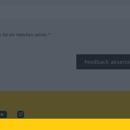
m Sie ein Häkchen setzen.*
Feedback absend
ook
YouTube
Instagram