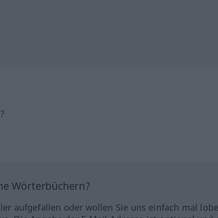
h?
ine Wörterbüchern?
hler aufgefallen oder wollen Sie uns einfach mal lob