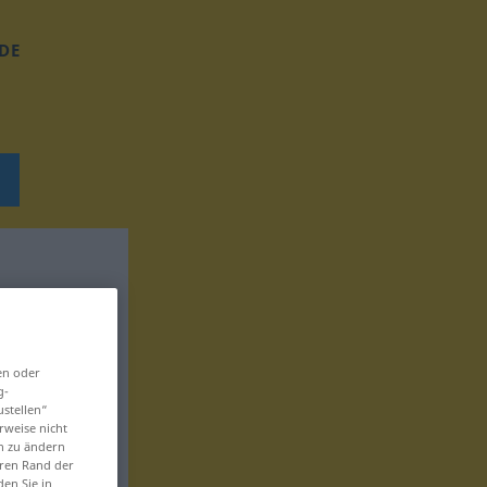
DE
en oder
g-
ustellen“
rweise nicht
en zu ändern
eren Rand der
den Sie in