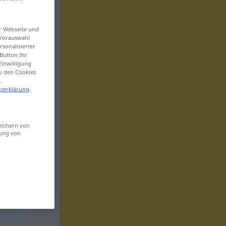
er Webseite und
 Vorauswahl
sonalisierter
Button Ihr
Einwilligung
zu den Cookies
.
zerklärung
.
eichern von
sung von