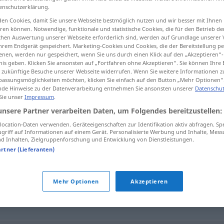
enschutzerklärung.
en Cookies, damit Sie unsere Webseite bestmöglich nutzen und wir besser mit Ihnen
en können. Notwendige, funktionale und statistische Cookies, die für den Betrieb d
ischen Auswertung unserer Webseite erforderlich sind, werden auf Grundlage unserer
tippen)
hrem Endgerät gespeichert. Marketing-Cookies und Cookies, die der Bereitstellung per
nen, werden nur gespeichert, wenn Sie uns durch einen Klick auf den „Akzeptieren“-
nis geben. Klicken Sie ansonsten auf „Fortfahren ohne Akzeptieren“. Sie können Ihre 
ür zukünftige Besuche unserer Webseite widerrufen. Wenn Sie weitere Informationen 
assungsmöglichkeiten möchten, klicken Sie einfach auf den Button „Mehr Optionen“
de Hinweise zu der Datenverarbeitung entnehmen Sie ansonsten unserer
Datenschut
 Sie unser
Impressum
.
nachbessern
unsere Partner verarbeiten Daten, um Folgendes bereitzustellen:
ocation-Daten verwenden. Geräteeigenschaften zur Identifikation aktiv abfragen. Sp
griff auf Informationen auf einem Gerät. Personalisierte Werbung und Inhalte, Mes
 Inhalten, Zielgruppenforschung und Entwicklung von Dienstleistungen.
n"
artner (Lieferanten)
ssern
,
zurechtmachen (ugs.)
Mehr Optionen
Akzeptieren