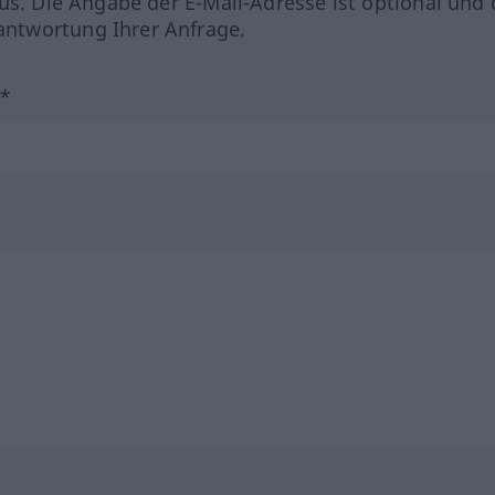
us. Die Angabe der E-Mail-Adresse ist optional und 
ntwortung Ihrer Anfrage.
?*