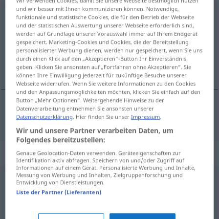
Wir verwenden Cookies, damit Sie unsere Webseite bestmöglich nutzen
und wir besser mit Ihnen kommunizieren können. Notwendige,
mustergültig
,
musterhaft
adj
funktionale und statistische Cookies, die für den Betrieb der Webseite
und der statistischen Auswertung unserer Webseite erforderlich sind,
Übersicht aller Übersetzungen
werden auf Grundlage unserer Vorauswahl immer auf Ihrem Endgerät
gespeichert. Marketing-Cookies und Cookies, die der Bereitstellung
(Für mehr Details die Übersetzung anklicken/antippen)
personalisierter Werbung dienen, werden nur gespeichert, wenn Sie uns
durch einen Klick auf den „Akzeptieren“-Button Ihr Einverständnis
exemplaire
geben. Klicken Sie ansonsten auf „Fortfahren ohne Akzeptieren“. Sie
können Ihre Einwilligung jederzeit für zukünftige Besuche unserer
Webseite widerrufen. Wenn Sie weitere Informationen zu den Cookies
und den Anpassungsmöglichkeiten möchten, klicken Sie einfach auf den
Button „Mehr Optionen“. Weitergehende Hinweise zu der
Datenverarbeitung entnehmen Sie ansonsten unserer
exemplaire
mustergültig
Datenschutzerklärung
. Hier finden Sie unser
Impressum
.
Wir und unsere Partner verarbeiten Daten, um
Folgendes bereitzustellen:
Synonyme für "mustergültig"
Genaue Geolocation-Daten verwenden. Geräteeigenschaften zur
Identifikation aktiv abfragen. Speichern von und/oder Zugriff auf
Informationen auf einem Gerät. Personalisierte Werbung und Inhalte,
Messung von Werbung und Inhalten, Zielgruppenforschung und
Entwicklung von Dienstleistungen.
zeitlos
,
vollendet
,
klassisch
Liste der Partner (Lieferanten)
maßgebend