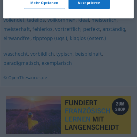
Mehr Optionen
Akzeptieren
fehlerfrei
,
makellos
,
bravourös
,
vorzüglich
,
vorbildlich
,
vollendet
,
tadellos
,
vollkommen
,
ideal
,
meisterlich
,
meisterhaft
,
fehlerlos
,
vortrefflich
,
perfekt
,
anständig
,
einwandfrei
,
tipptopp (ugs.)
,
klaglos (österr.)
waschecht
,
vorbildlich
,
typisch
,
beispielhaft
,
paradigmatisch
,
exemplarisch
© OpenThesaurus.de