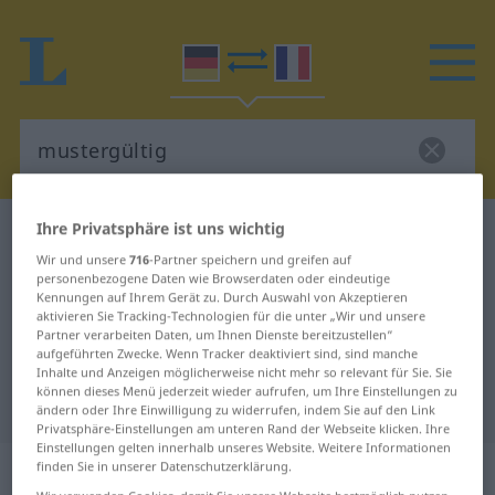
Ihre Privatsphäre ist uns wichtig
Deutsch-Französisch Wörterbuch
mustergültig
Wir und unsere
716
-Partner speichern und greifen auf
Deutsch-Französisch Übersetzung
personenbezogene Daten wie Browserdaten oder eindeutige
Kennungen auf Ihrem Gerät zu. Durch Auswahl von Akzeptieren
für "mustergültig"
aktivieren Sie Tracking-Technologien für die unter „Wir und unsere
Partner verarbeiten Daten, um Ihnen Dienste bereitzustellen“
aufgeführten Zwecke. Wenn Tracker deaktiviert sind, sind manche
"mustergültig" Französisch
Inhalte und Anzeigen möglicherweise nicht mehr so relevant für Sie. Sie
können dieses Menü jederzeit wieder aufrufen, um Ihre Einstellungen zu
Übersetzung
ändern oder Ihre Einwilligung zu widerrufen, indem Sie auf den Link
Privatsphäre-Einstellungen am unteren Rand der Webseite klicken. Ihre
Einstellungen gelten innerhalb unseres Website. Weitere Informationen
„mustergültig“
finden Sie in unserer Datenschutzerklärung.