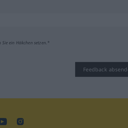
m Sie ein Häkchen setzen.*
Feedback absend
ook
YouTube
Instagram