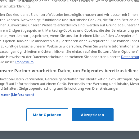
cken. Ihre Einstellungen gelten innerhalb unseres Website. Weitere Informationen fin
enschutzerklärung.
en Cookies, damit Sie unsere Webseite bestmöglich nutzen und wir besser mit Ihnen
en können. Notwendige, funktionale und statistische Cookies, die für den Betrieb d
ischen Auswertung unserer Webseite erforderlich sind, werden auf Grundlage unserer
tippen)
hrem Endgerät gespeichert. Marketing-Cookies und Cookies, die der Bereitstellung per
nen, werden nur gespeichert, wenn Sie uns durch einen Klick auf den „Akzeptieren“-
nis geben. Klicken Sie ansonsten auf „Fortfahren ohne Akzeptieren“. Sie können Ihre 
ür zukünftige Besuche unserer Webseite widerrufen. Wenn Sie weitere Informationen 
assungsmöglichkeiten möchten, klicken Sie einfach auf den Button „Mehr Optionen“
de Hinweise zu der Datenverarbeitung entnehmen Sie ansonsten unserer
Datenschut
 Sie unser
Impressum
.
Müllmann
unsere Partner verarbeiten Daten, um Folgendes bereitzustellen:
ocation-Daten verwenden. Geräteeigenschaften zur Identifikation aktiv abfragen. Sp
griff auf Informationen auf einem Gerät. Personalisierte Werbung und Inhalte, Mes
Müllmann
UMG
 Inhalten, Zielgruppenforschung und Entwicklung von Dienstleistungen.
artner (Lieferanten)
Mehr Optionen
Akzeptieren