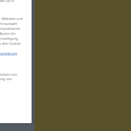
den Sie in
er Webseite und
 Vorauswahl
sonalisierter
Button Ihr
Einwilligung
zu den Cookies
.
zerklärung
.
eichern von
sung von