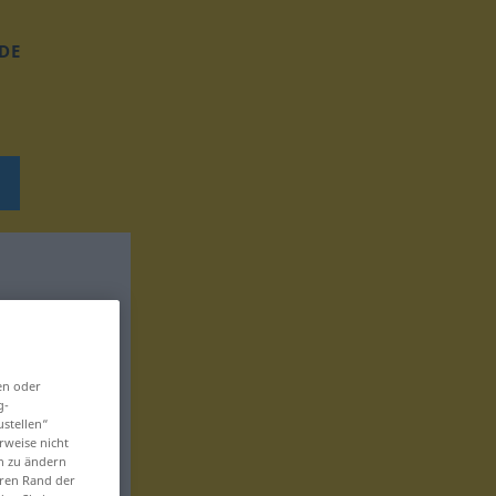
DE
en oder
g-
ustellen“
rweise nicht
en zu ändern
eren Rand der