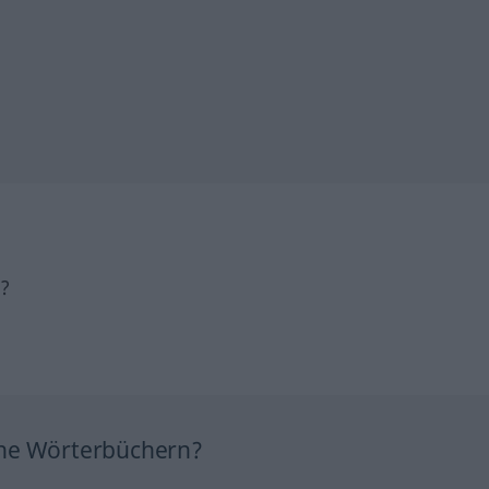
h?
ine Wörterbüchern?