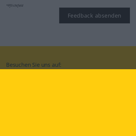
*Pflichtfeld
Feedback absenden
Besuchen Sie uns auf:
facebook
YouTube
Instagram
Langenscheidt
NUTZUNGSBEDINGUNGEN