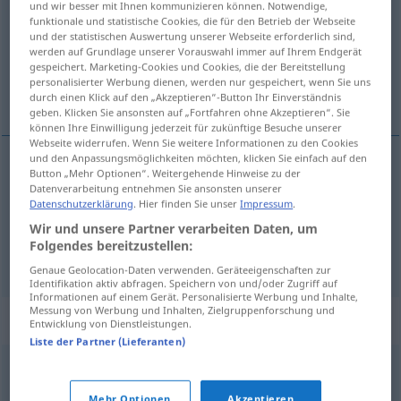
und wir besser mit Ihnen kommunizieren können. Notwendige,
funktionale und statistische Cookies, die für den Betrieb der Webseite
Übersicht aller Übersetzungen
und der statistischen Auswertung unserer Webseite erforderlich sind,
werden auf Grundlage unserer Vorauswahl immer auf Ihrem Endgerät
(Für mehr Details die Übersetzung anklicken/antippen)
gespeichert. Marketing-Cookies und Cookies, die der Bereitstellung
personalisierter Werbung dienen, werden nur gespeichert, wenn Sie uns
pourri, moisi
durch einen Klick auf den „Akzeptieren“-Button Ihr Einverständnis
geben. Klicken Sie ansonsten auf „Fortfahren ohne Akzeptieren“. Sie
können Ihre Einwilligung jederzeit für zukünftige Besuche unserer
Webseite widerrufen. Wenn Sie weitere Informationen zu den Cookies
und den Anpassungsmöglichkeiten möchten, klicken Sie einfach auf den
Button „Mehr Optionen“. Weitergehende Hinweise zu der
pourri
moderig
Datenverarbeitung entnehmen Sie ansonsten unserer
Datenschutzerklärung
. Hier finden Sie unser
Impressum
.
moisi
moderig
Wir und unsere Partner verarbeiten Daten, um
Folgendes bereitzustellen:
Genaue Geolocation-Daten verwenden. Geräteeigenschaften zur
Identifikation aktiv abfragen. Speichern von und/oder Zugriff auf
Informationen auf einem Gerät. Personalisierte Werbung und Inhalte,
Messung von Werbung und Inhalten, Zielgruppenforschung und
Synonyme für "moderig"
Entwicklung von Dienstleistungen.
Liste der Partner (Lieferanten)
muffig
,
übelriechend
,
modrig
Mehr Optionen
Akzeptieren