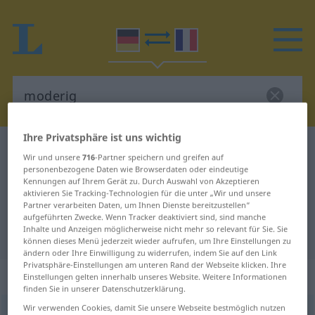
Ihre Privatsphäre ist uns wichtig
Deutsch-Französisch Wörterbuch
moderig
Wir und unsere
716
-Partner speichern und greifen auf
Deutsch-Französisch Übersetzung
personenbezogene Daten wie Browserdaten oder eindeutige
Kennungen auf Ihrem Gerät zu. Durch Auswahl von Akzeptieren
für "moderig"
aktivieren Sie Tracking-Technologien für die unter „Wir und unsere
Partner verarbeiten Daten, um Ihnen Dienste bereitzustellen“
aufgeführten Zwecke. Wenn Tracker deaktiviert sind, sind manche
Inhalte und Anzeigen möglicherweise nicht mehr so relevant für Sie. Sie
"moderig" Französisch Übersetzung
können dieses Menü jederzeit wieder aufrufen, um Ihre Einstellungen zu
ändern oder Ihre Einwilligung zu widerrufen, indem Sie auf den Link
Privatsphäre-Einstellungen am unteren Rand der Webseite klicken. Ihre
„moderig“
: Adjektiv
Einstellungen gelten innerhalb unseres Website. Weitere Informationen
finden Sie in unserer Datenschutzerklärung.
Wir verwenden Cookies, damit Sie unsere Webseite bestmöglich nutzen
moderig
adj