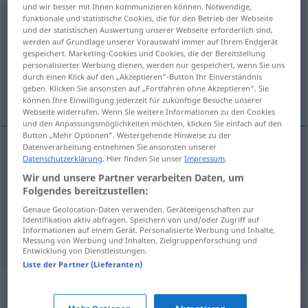
und wir besser mit Ihnen kommunizieren können. Notwendige,
funktionale und statistische Cookies, die für den Betrieb der Webseite
Missgeschick
n
und der statistischen Auswertung unserer Webseite erforderlich sind,
werden auf Grundlage unserer Vorauswahl immer auf Ihrem Endgerät
Übersicht aller Übersetzungen
gespeichert. Marketing-Cookies und Cookies, die der Bereitstellung
(Für mehr Details die Übersetzung anklicken/antippen)
personalisierter Werbung dienen, werden nur gespeichert, wenn Sie uns
durch einen Klick auf den „Akzeptieren“-Button Ihr Einverständnis
geben. Klicken Sie ansonsten auf „Fortfahren ohne Akzeptieren“. Sie
malchance
mésaventure
können Ihre Einwilligung jederzeit für zukünftige Besuche unserer
Webseite widerrufen. Wenn Sie weitere Informationen zu den Cookies
und den Anpassungsmöglichkeiten möchten, klicken Sie einfach auf den
Button „Mehr Optionen“. Weitergehende Hinweise zu der
Datenverarbeitung entnehmen Sie ansonsten unserer
Datenschutzerklärung
. Hier finden Sie unser
Impressum
.
malchance
f
Missgeschick
(≈ Unglück)
Wir und unsere Partner verarbeiten Daten, um
Folgendes bereitzustellen:
Genaue Geolocation-Daten verwenden. Geräteeigenschaften zur
mésaventure
f
Missgeschick
(≈ ärgerlicher
Identifikation aktiv abfragen. Speichern von und/oder Zugriff auf
Informationen auf einem Gerät. Personalisierte Werbung und Inhalte,
Vorfall)
Messung von Werbung und Inhalten, Zielgruppenforschung und
Entwicklung von Dienstleistungen.
Liste der Partner (Lieferanten)
Synonyme für "Missgeschick"