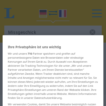
Ihre Privatsphäre ist uns wichtig
Deutsch-Französisch Wörterbuch
Missgeschick
Wir und unsere
716
-Partner speichern und greifen auf
Deutsch-Französisch Übersetzung
personenbezogene Daten wie Browserdaten oder eindeutige
Kennungen auf Ihrem Gerät zu. Durch Auswahl von Akzeptieren
für "Missgeschick"
aktivieren Sie Tracking-Technologien für die unter „Wir und unsere
Partner verarbeiten Daten, um Ihnen Dienste bereitzustellen“
aufgeführten Zwecke. Wenn Tracker deaktiviert sind, sind manche
Inhalte und Anzeigen möglicherweise nicht mehr so relevant für Sie. Sie
"Missgeschick" Französisch
können dieses Menü jederzeit wieder aufrufen, um Ihre Einstellungen zu
Übersetzung
ändern oder Ihre Einwilligung zu widerrufen, indem Sie auf den Link
Privatsphäre-Einstellungen am unteren Rand der Webseite klicken. Ihre
Einstellungen gelten innerhalb unseres Website. Weitere Informationen
finden Sie in unserer Datenschutzerklärung.
„Missgeschick“
: Neutrum
Wir verwenden Cookies, damit Sie unsere Webseite bestmöglich nutzen