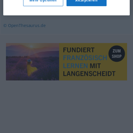
Mehr Optionen
Akzeptieren
Panne
,
Malheur
,
Fehlleistung
,
Fehler
© OpenThesaurus.de