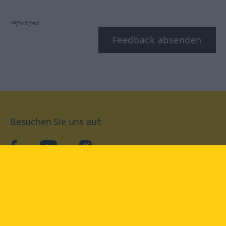
*Pflichtfeld
Feedback absenden
Besuchen Sie uns auf:
facebook
YouTube
Instagram
Langenscheidt