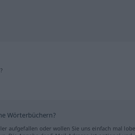
h?
ine Wörterbüchern?
hler aufgefallen oder wollen Sie uns einfach mal lob