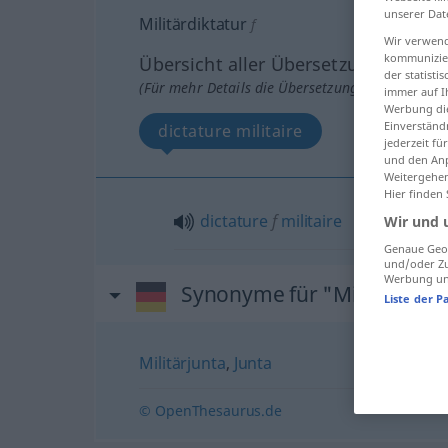
unserer Dat
Militärdiktatur
f
Wir verwend
kommunizier
Übersicht aller Übersetzungen
der statist
(Für mehr Details die Übersetzung anklicken/an
immer auf I
Werbung die
Einverständ
dictature militaire
jederzeit f
und den Anp
Weitergehen
Hier finden
dictature
f
militaire
Wir und 
Genaue Geol
und/oder Zu
Werbung und
Synonyme für "Militärdikta
Liste der P
Militärjunta
,
Junta
© OpenThesaurus.de