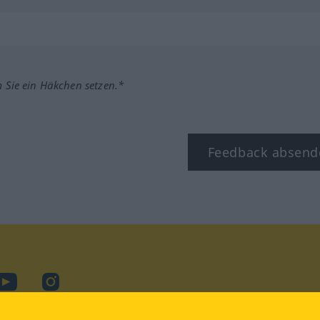
m Sie ein Häkchen setzen.*
Feedback absend
ook
YouTube
Instagram