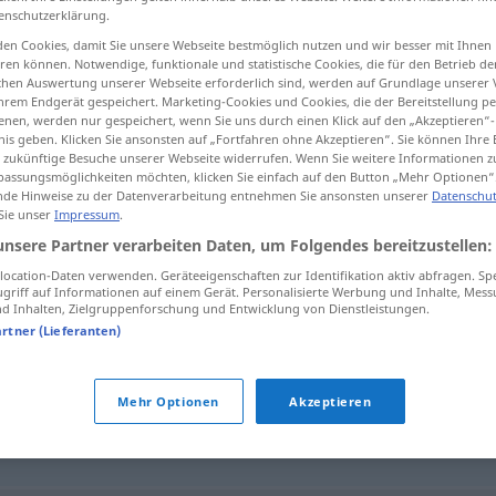
enschutzerklärung.
en Cookies, damit Sie unsere Webseite bestmöglich nutzen und wir besser mit Ihnen
en können. Notwendige, funktionale und statistische Cookies, die für den Betrieb d
ischen Auswertung unserer Webseite erforderlich sind, werden auf Grundlage unserer
tippen)
hrem Endgerät gespeichert. Marketing-Cookies und Cookies, die der Bereitstellung per
nen, werden nur gespeichert, wenn Sie uns durch einen Klick auf den „Akzeptieren“-
nis geben. Klicken Sie ansonsten auf „Fortfahren ohne Akzeptieren“. Sie können Ihre 
ür zukünftige Besuche unserer Webseite widerrufen. Wenn Sie weitere Informationen 
assungsmöglichkeiten möchten, klicken Sie einfach auf den Button „Mehr Optionen“
de Hinweise zu der Datenverarbeitung entnehmen Sie ansonsten unserer
Datenschut
 Sie unser
Impressum
.
Militärdiktatur
unsere Partner verarbeiten Daten, um Folgendes bereitzustellen:
ocation-Daten verwenden. Geräteeigenschaften zur Identifikation aktiv abfragen. Sp
griff auf Informationen auf einem Gerät. Personalisierte Werbung und Inhalte, Mes
 Inhalten, Zielgruppenforschung und Entwicklung von Dienstleistungen.
tur"
artner (Lieferanten)
Mehr Optionen
Akzeptieren