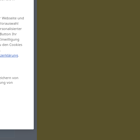
er Webseite und
 Vorauswahl
sonalisierter
Button Ihr
Einwilligung
zu den Cookies
.
zerklärung
.
eichern von
sung von