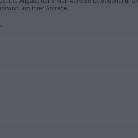
us. Die Angabe der E-Mail-Adresse ist optional und 
ntwortung Ihrer Anfrage.
?*