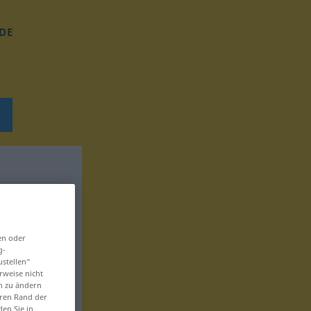
DE
en oder
g-
ustellen“
rweise nicht
en zu ändern
eren Rand der
den Sie in