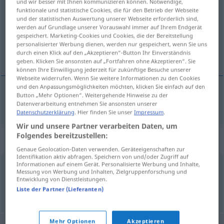
und wir besser mit Ihnen kommunizieren können. Notwendige,
funktionale und statistische Cookies, die für den Betrieb der Webseite
Übersicht aller Übersetzungen
und der statistischen Auswertung unserer Webseite erforderlich sind,
werden auf Grundlage unserer Vorauswahl immer auf Ihrem Endgerät
(Für mehr Details die Übersetzung anklicken/antippen)
gespeichert. Marketing-Cookies und Cookies, die der Bereitstellung
personalisierter Werbung dienen, werden nur gespeichert, wenn Sie uns
mildiou
durch einen Klick auf den „Akzeptieren“-Button Ihr Einverständnis
geben. Klicken Sie ansonsten auf „Fortfahren ohne Akzeptieren“. Sie
können Ihre Einwilligung jederzeit für zukünftige Besuche unserer
Webseite widerrufen. Wenn Sie weitere Informationen zu den Cookies
und den Anpassungsmöglichkeiten möchten, klicken Sie einfach auf den
Button „Mehr Optionen“. Weitergehende Hinweise zu der
mildiou
m
Mehltau
Pflanzenkrankheit
Datenverarbeitung entnehmen Sie ansonsten unserer
Datenschutzerklärung
. Hier finden Sie unser
Impressum
.
Wir und unsere Partner verarbeiten Daten, um
Folgendes bereitzustellen:
Synonyme für "Mehltau"
Genaue Geolocation-Daten verwenden. Geräteeigenschaften zur
Identifikation aktiv abfragen. Speichern von und/oder Zugriff auf
Informationen auf einem Gerät. Personalisierte Werbung und Inhalte,
Messung von Werbung und Inhalten, Zielgruppenforschung und
Brand
Entwicklung von Dienstleistungen.
Liste der Partner (Lieferanten)
© OpenThesaurus.de
Mehr Optionen
Akzeptieren