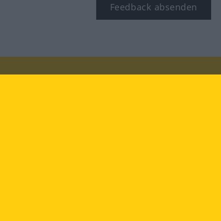
Feedback absenden
Besuchen Sie uns auf:
facebook
YouTube
Instagram
Langenscheidt
NUTZUNGSBEDINGUNGEN
DATENSCHUTZBESTIMMUNGEN