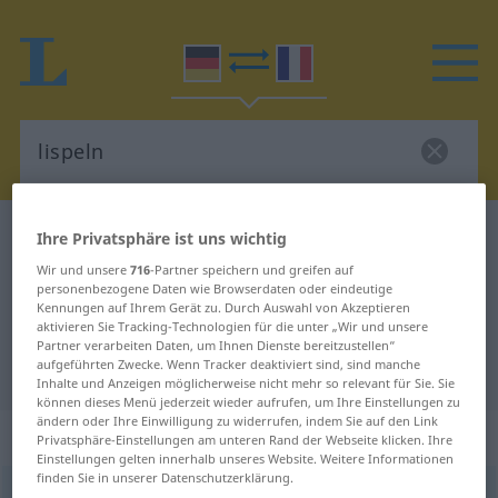
Deutsch-Französisch Wörterbuch
lispeln
Ihre Privatsphäre ist uns wichtig
Deutsch-Französisch Übersetzung
Wir und unsere
716
-Partner speichern und greifen auf
personenbezogene Daten wie Browserdaten oder eindeutige
für "lispeln"
Kennungen auf Ihrem Gerät zu. Durch Auswahl von Akzeptieren
aktivieren Sie Tracking-Technologien für die unter „Wir und unsere
Partner verarbeiten Daten, um Ihnen Dienste bereitzustellen“
aufgeführten Zwecke. Wenn Tracker deaktiviert sind, sind manche
"lispeln" Französisch Übersetzung
Inhalte und Anzeigen möglicherweise nicht mehr so relevant für Sie. Sie
können dieses Menü jederzeit wieder aufrufen, um Ihre Einstellungen zu
ändern oder Ihre Einwilligung zu widerrufen, indem Sie auf den Link
„lispeln“
: intransitives Verb
Privatsphäre-Einstellungen am unteren Rand der Webseite klicken. Ihre
Einstellungen gelten innerhalb unseres Website. Weitere Informationen
finden Sie in unserer Datenschutzerklärung.
lispeln
[ˈlɪspəln]
v/i
<
e̸
>