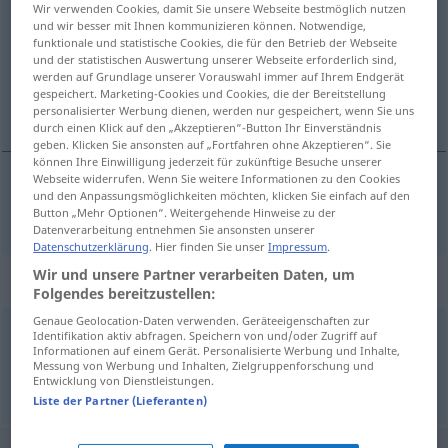
Wir verwenden Cookies, damit Sie unsere Webseite bestmöglich nutzen
und wir besser mit Ihnen kommunizieren können. Notwendige,
Übersicht aller Übersetzungen
funktionale und statistische Cookies, die für den Betrieb der Webseite
und der statistischen Auswertung unserer Webseite erforderlich sind,
(Für mehr Details die Übersetzung anklicken/antippen)
werden auf Grundlage unserer Vorauswahl immer auf Ihrem Endgerät
gespeichert. Marketing-Cookies und Cookies, die der Bereitstellung
zézayer
personalisierter Werbung dienen, werden nur gespeichert, wenn Sie uns
durch einen Klick auf den „Akzeptieren“-Button Ihr Einverständnis
geben. Klicken Sie ansonsten auf „Fortfahren ohne Akzeptieren“. Sie
können Ihre Einwilligung jederzeit für zukünftige Besuche unserer
Webseite widerrufen. Wenn Sie weitere Informationen zu den Cookies
und den Anpassungsmöglichkeiten möchten, klicken Sie einfach auf den
zézayer
lispeln
Button „Mehr Optionen“. Weitergehende Hinweise zu der
Datenverarbeitung entnehmen Sie ansonsten unserer
Datenschutzerklärung
. Hier finden Sie unser
Impressum
.
Wir und unsere Partner verarbeiten Daten, um
Synonyme für "lispeln"
Folgendes bereitzustellen:
Genaue Geolocation-Daten verwenden. Geräteeigenschaften zur
Identifikation aktiv abfragen. Speichern von und/oder Zugriff auf
zuzeln (österr.)
,
(mit der Zunge) anstoßen
Informationen auf einem Gerät. Personalisierte Werbung und Inhalte,
Messung von Werbung und Inhalten, Zielgruppenforschung und
Entwicklung von Dienstleistungen.
© OpenThesaurus.de
Liste der Partner (Lieferanten)