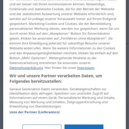
und wir besser mit Ihnen kommunizieren können. Notwendige,
funktionale und statistische Cookies, die für den Betrieb der Webseite
Übersicht aller Übersetzungen
und der statistischen Auswertung unserer Webseite erforderlich sind,
(Für mehr Details die Übersetzung anklicken/antippen)
werden auf Grundlage unserer Vorauswahl immer auf Ihrem Endgerät
gespeichert. Marketing-Cookies und Cookies, die der Bereitstellung
personalisierter Werbung dienen, werden nur gespeichert, wenn Sie uns
fâcheux, maudit
durch einen Klick auf den „Akzeptieren“-Button Ihr Einverständnis
geben. Klicken Sie ansonsten auf „Fortfahren ohne Akzeptieren“. Sie
können Ihre Einwilligung jederzeit für zukünftige Besuche unserer
Webseite widerrufen. Wenn Sie weitere Informationen zu den Cookies
und den Anpassungsmöglichkeiten möchten, klicken Sie einfach auf den
Button „Mehr Optionen“. Weitergehende Hinweise zu der
fâcheux
leidig
Datenverarbeitung entnehmen Sie ansonsten unserer
Datenschutzerklärung
. Hier finden Sie unser
Impressum
.
maudit
leidig
(≈ verwünscht)
Wir und unsere Partner verarbeiten Daten, um
Folgendes bereitzustellen:
Genaue Geolocation-Daten verwenden. Geräteeigenschaften zur
Synonyme für "leidig"
Identifikation aktiv abfragen. Speichern von und/oder Zugriff auf
Informationen auf einem Gerät. Personalisierte Werbung und Inhalte,
Messung von Werbung und Inhalten, Zielgruppenforschung und
Entwicklung von Dienstleistungen.
Liste der Partner (Lieferanten)
ärgerlich
,
unliebsam
,
nervig
,
störend
,
(auf die Dauer o.ä.
ziemlich) anstrengend
,
lästig