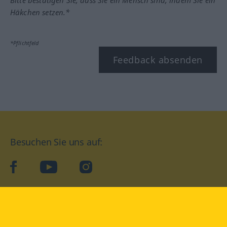
Bitte bestätigen Sie, dass Sie ein Mensch sind, indem Sie ein
Häkchen setzen.*
*Pflichtfeld
Feedback absenden
Besuchen Sie uns auf:
facebook
YouTube
Instagram
Langenscheidt