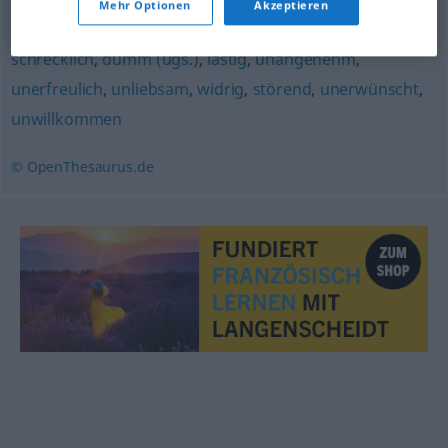
Mehr Optionen
Akzeptieren
schlecht
,
schlimm
,
ungut
,
unschön
,
ärgerlich
,
schrecklich
,
dumm (ugs.)
,
lästig
,
unangenehm
,
unerfreulich
,
unliebsam
,
widrig
,
störend
,
unerwünscht
,
unwillkommen
© OpenThesaurus.de