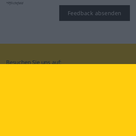
*Pflichtfeld
Feedback absenden
Besuchen Sie uns auf:
facebook
YouTube
Instagram
Langenscheidt
NUTZUNGSBEDINGUNGEN