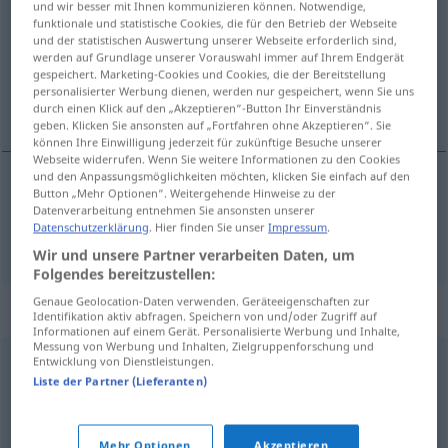
und wir besser mit Ihnen kommunizieren können. Notwendige,
funktionale und statistische Cookies, die für den Betrieb der Webseite
Übersicht aller Übersetzungen
und der statistischen Auswertung unserer Webseite erforderlich sind,
werden auf Grundlage unserer Vorauswahl immer auf Ihrem Endgerät
(Für mehr Details die Übersetzung anklicken/antippen)
gespeichert. Marketing-Cookies und Cookies, die der Bereitstellung
personalisierter Werbung dienen, werden nur gespeichert, wenn Sie uns
bruyant
durch einen Klick auf den „Akzeptieren“-Button Ihr Einverständnis
geben. Klicken Sie ansonsten auf „Fortfahren ohne Akzeptieren“. Sie
können Ihre Einwilligung jederzeit für zukünftige Besuche unserer
Webseite widerrufen. Wenn Sie weitere Informationen zu den Cookies
und den Anpassungsmöglichkeiten möchten, klicken Sie einfach auf den
Button „Mehr Optionen“. Weitergehende Hinweise zu der
bruyant
lärmend
Datenverarbeitung entnehmen Sie ansonsten unserer
Datenschutzerklärung
. Hier finden Sie unser
Impressum
.
Wir und unsere Partner verarbeiten Daten, um
Folgendes bereitzustellen:
Genaue Geolocation-Daten verwenden. Geräteeigenschaften zur
Synonyme für "lärmend"
Identifikation aktiv abfragen. Speichern von und/oder Zugriff auf
Informationen auf einem Gerät. Personalisierte Werbung und Inhalte,
Messung von Werbung und Inhalten, Zielgruppenforschung und
Entwicklung von Dienstleistungen.
geräuschvoll
,
ohrenbetäubend
,
schrill
,
schallend
,
Liste der Partner (Lieferanten)
überlaut
,
grell
Mehr Optionen
Akzeptieren