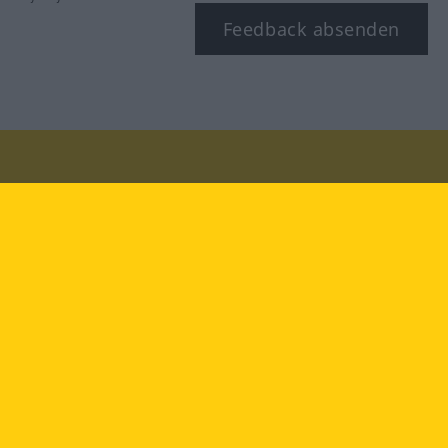
Feedback absenden
Besuchen Sie uns auf:
facebook
YouTube
Instagram
Langenscheidt
NUTZUNGSBEDINGUNGEN