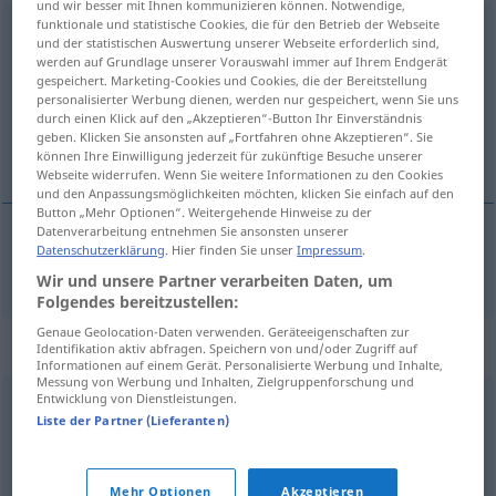
und wir besser mit Ihnen kommunizieren können. Notwendige,
funktionale und statistische Cookies, die für den Betrieb der Webseite
Konterschlag
m
und der statistischen Auswertung unserer Webseite erforderlich sind,
werden auf Grundlage unserer Vorauswahl immer auf Ihrem Endgerät
Übersicht aller Übersetzungen
gespeichert. Marketing-Cookies und Cookies, die der Bereitstellung
personalisierter Werbung dienen, werden nur gespeichert, wenn Sie uns
(Für mehr Details die Übersetzung anklicken/antippen)
durch einen Klick auf den „Akzeptieren“-Button Ihr Einverständnis
geben. Klicken Sie ansonsten auf „Fortfahren ohne Akzeptieren“. Sie
contre
können Ihre Einwilligung jederzeit für zukünftige Besuche unserer
Webseite widerrufen. Wenn Sie weitere Informationen zu den Cookies
und den Anpassungsmöglichkeiten möchten, klicken Sie einfach auf den
Button „Mehr Optionen“. Weitergehende Hinweise zu der
Datenverarbeitung entnehmen Sie ansonsten unserer
Datenschutzerklärung
. Hier finden Sie unser
Impressum
.
contre
m
Konterschlag
SPORT
Wir und unsere Partner verarbeiten Daten, um
Folgendes bereitzustellen:
Genaue Geolocation-Daten verwenden. Geräteeigenschaften zur
Synonyme für "Konterschlag"
Identifikation aktiv abfragen. Speichern von und/oder Zugriff auf
Informationen auf einem Gerät. Personalisierte Werbung und Inhalte,
Messung von Werbung und Inhalten, Zielgruppenforschung und
Entwicklung von Dienstleistungen.
Konter
,
Gegenangriff
Liste der Partner (Lieferanten)
© OpenThesaurus.de
Mehr Optionen
Akzeptieren