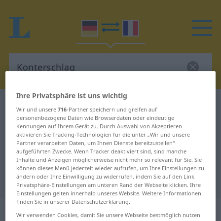
Ihre Privatsphäre ist uns wichtig
Deutsch-Französisch Wörterbuch
Konterschlag
Wir und unsere
716
-Partner speichern und greifen auf
Deutsch-Französisch Übersetzung
personenbezogene Daten wie Browserdaten oder eindeutige
Kennungen auf Ihrem Gerät zu. Durch Auswahl von Akzeptieren
für "Konterschlag"
aktivieren Sie Tracking-Technologien für die unter „Wir und unsere
Partner verarbeiten Daten, um Ihnen Dienste bereitzustellen“
aufgeführten Zwecke. Wenn Tracker deaktiviert sind, sind manche
Inhalte und Anzeigen möglicherweise nicht mehr so relevant für Sie. Sie
"Konterschlag" Französisch
können dieses Menü jederzeit wieder aufrufen, um Ihre Einstellungen zu
ändern oder Ihre Einwilligung zu widerrufen, indem Sie auf den Link
Übersetzung
Privatsphäre-Einstellungen am unteren Rand der Webseite klicken. Ihre
Einstellungen gelten innerhalb unseres Website. Weitere Informationen
finden Sie in unserer Datenschutzerklärung.
„Konterschlag“
: Maskulinum
Wir verwenden Cookies, damit Sie unsere Webseite bestmöglich nutzen