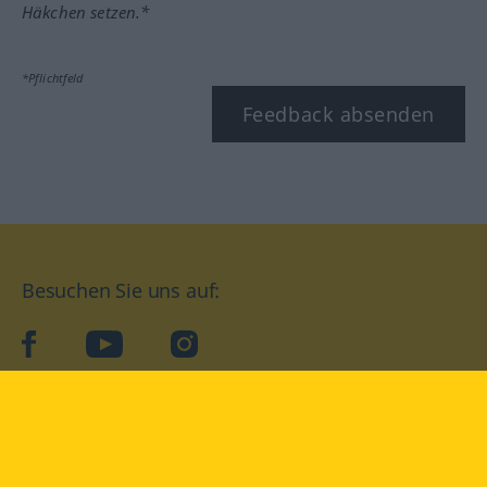
Häkchen setzen.*
*Pflichtfeld
Feedback absenden
Besuchen Sie uns auf:
facebook
YouTube
Instagram
Langenscheidt