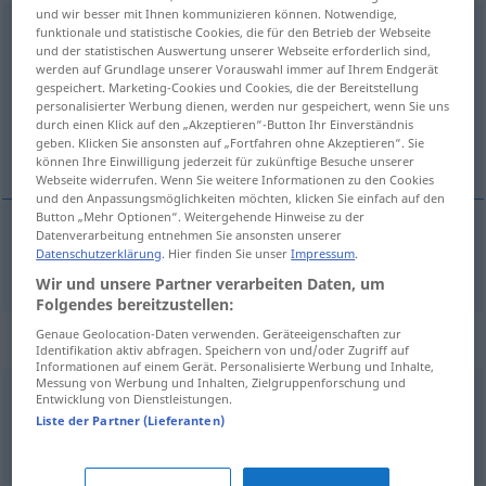
und wir besser mit Ihnen kommunizieren können. Notwendige,
konservativ
[kɔnzɛrvaˈtiːf]
adj
funktionale und statistische Cookies, die für den Betrieb der Webseite
und der statistischen Auswertung unserer Webseite erforderlich sind,
werden auf Grundlage unserer Vorauswahl immer auf Ihrem Endgerät
Übersicht aller Übersetzungen
gespeichert. Marketing-Cookies und Cookies, die der Bereitstellung
(Für mehr Details die Übersetzung anklicken/antippen)
personalisierter Werbung dienen, werden nur gespeichert, wenn Sie uns
durch einen Klick auf den „Akzeptieren“-Button Ihr Einverständnis
geben. Klicken Sie ansonsten auf „Fortfahren ohne Akzeptieren“. Sie
conservateur
können Ihre Einwilligung jederzeit für zukünftige Besuche unserer
Webseite widerrufen. Wenn Sie weitere Informationen zu den Cookies
und den Anpassungsmöglichkeiten möchten, klicken Sie einfach auf den
Button „Mehr Optionen“. Weitergehende Hinweise zu der
Datenverarbeitung entnehmen Sie ansonsten unserer
Datenschutzerklärung
. Hier finden Sie unser
Impressum
.
conservateur
konservativ
Wir und unsere Partner verarbeiten Daten, um
Folgendes bereitzustellen:
Genaue Geolocation-Daten verwenden. Geräteeigenschaften zur
Beispielsätze für "konservativ"
Identifikation aktiv abfragen. Speichern von und/oder Zugriff auf
Informationen auf einem Gerät. Personalisierte Werbung und Inhalte,
Messung von Werbung und Inhalten, Zielgruppenforschung und
Entwicklung von Dienstleistungen.
konservativ
eingestellt
sein
Liste der Partner (Lieferanten)
avoir des opinions conservatrices