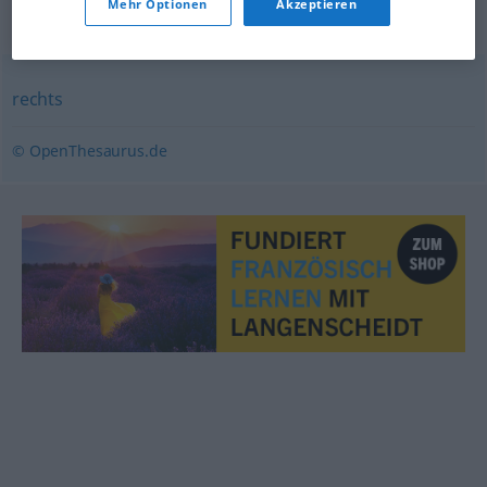
Mehr Optionen
Akzeptieren
Synonyme für "konservativ"
rechts
© OpenThesaurus.de