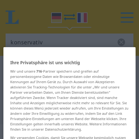
Ihre Privatsphäre ist uns wichtig
Deutsch-Französisch Wörterbuch
konservativ
Wir und unsere
716
-Partner speichern und greifen auf
Deutsch-Französisch Übersetzung
personenbezogene Daten wie Browserdaten oder eindeutige
Kennungen auf Ihrem Gerät zu. Durch Auswahl von Akzeptieren
für "konservativ"
aktivieren Sie Tracking-Technologien für die unter „Wir und unsere
Partner verarbeiten Daten, um Ihnen Dienste bereitzustellen“
aufgeführten Zwecke. Wenn Tracker deaktiviert sind, sind manche
"konservativ" Französisch
Inhalte und Anzeigen möglicherweise nicht mehr so relevant für Sie. Sie
können dieses Menü jederzeit wieder aufrufen, um Ihre Einstellungen zu
Übersetzung
ändern oder Ihre Einwilligung zu widerrufen, indem Sie auf den Link
Privatsphäre-Einstellungen am unteren Rand der Webseite klicken. Ihre
Einstellungen gelten innerhalb unseres Website. Weitere Informationen
finden Sie in unserer Datenschutzerklärung.
„konservativ“
: Adjektiv
Wir verwenden Cookies, damit Sie unsere Webseite bestmöglich nutzen