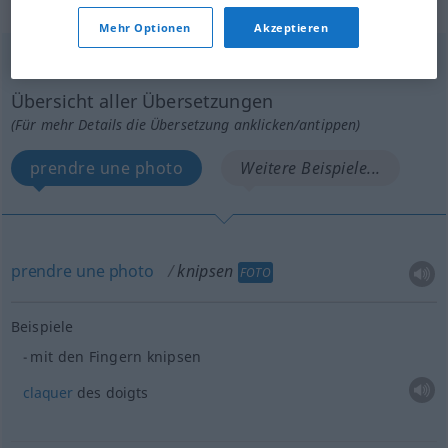
„knipsen“
: intransitives Verb
Mehr Optionen
Akzeptieren
knipsen
[ˈknɪpsən]
v/i
<
e̸s̸
>
UMG
Übersicht aller Übersetzungen
(Für mehr Details die Übersetzung anklicken/antippen)
prendre une photo
Weitere Beispiele...
prendre
une
photo
knipsen
FOTO
Beispiele
mit den Fingern knipsen
claquer
des doigts