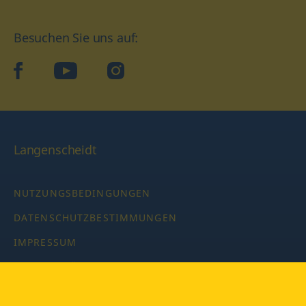
Besuchen Sie uns auf:
facebook
YouTube
Instagram
Langenscheidt
NUTZUNGSBEDINGUNGEN
DATENSCHUTZBESTIMMUNGEN
IMPRESSUM
PRIVATSPHÄRE-EINSTELLUNGEN
LATEINWÖRTERBUCH MIT CODE