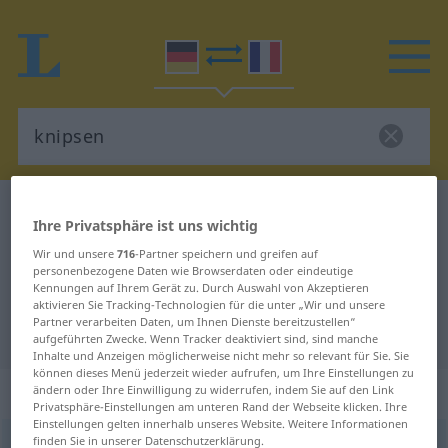
Deutsch-Französisch Wörterbuch
knipsen
Ihre Privatsphäre ist uns wichtig
Deutsch-Französisch Übersetzung
Wir und unsere
716
-Partner speichern und greifen auf
für "knipsen"
personenbezogene Daten wie Browserdaten oder eindeutige
Kennungen auf Ihrem Gerät zu. Durch Auswahl von Akzeptieren
aktivieren Sie Tracking-Technologien für die unter „Wir und unsere
Partner verarbeiten Daten, um Ihnen Dienste bereitzustellen“
"knipsen" Französisch Übersetzung
aufgeführten Zwecke. Wenn Tracker deaktiviert sind, sind manche
Inhalte und Anzeigen möglicherweise nicht mehr so relevant für Sie. Sie
können dieses Menü jederzeit wieder aufrufen, um Ihre Einstellungen zu
„knipsen“
: transitives Verb
ändern oder Ihre Einwilligung zu widerrufen, indem Sie auf den Link
Privatsphäre-Einstellungen am unteren Rand der Webseite klicken. Ihre
Einstellungen gelten innerhalb unseres Website. Weitere Informationen
finden Sie in unserer Datenschutzerklärung.
knipsen
[ˈknɪpsən]
v/t
<
e̸s̸
>
UMG