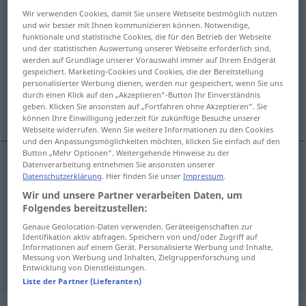
Wir verwenden Cookies, damit Sie unsere Webseite bestmöglich nutzen
Übersicht aller Übersetzungen
und wir besser mit Ihnen kommunizieren können. Notwendige,
funktionale und statistische Cookies, die für den Betrieb der Webseite
(Für mehr Details die Übersetzung anklicken/antippen)
und der statistischen Auswertung unserer Webseite erforderlich sind,
werden auf Grundlage unserer Vorauswahl immer auf Ihrem Endgerät
poinçonner
gespeichert. Marketing-Cookies und Cookies, die der Bereitstellung
personalisierter Werbung dienen, werden nur gespeichert, wenn Sie uns
durch einen Klick auf den „Akzeptieren“-Button Ihr Einverständnis
geben. Klicken Sie ansonsten auf „Fortfahren ohne Akzeptieren“. Sie
photographier, prendre en photo
können Ihre Einwilligung jederzeit für zukünftige Besuche unserer
Webseite widerrufen. Wenn Sie weitere Informationen zu den Cookies
und den Anpassungsmöglichkeiten möchten, klicken Sie einfach auf den
Button „Mehr Optionen“. Weitergehende Hinweise zu der
Datenverarbeitung entnehmen Sie ansonsten unserer
Datenschutzerklärung
. Hier finden Sie unser
Impressum
.
poinçonner
knipsen
Fahrkarte
Wir und unsere Partner verarbeiten Daten, um
Folgendes bereitzustellen:
photographier
knipsen
Genaue Geolocation-Daten verwenden. Geräteeigenschaften zur
FOTO
Identifikation aktiv abfragen. Speichern von und/oder Zugriff auf
Informationen auf einem Gerät. Personalisierte Werbung und Inhalte,
Messung von Werbung und Inhalten, Zielgruppenforschung und
prendre
en
photo
knipsen
Entwicklung von Dienstleistungen.
Liste der Partner (Lieferanten)