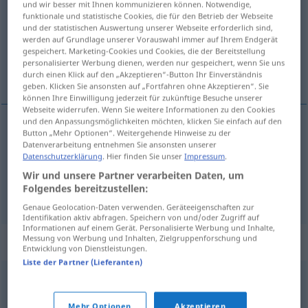
und wir besser mit Ihnen kommunizieren können. Notwendige,
funktionale und statistische Cookies, die für den Betrieb der Webseite
Übersicht aller Übersetzungen
und der statistischen Auswertung unserer Webseite erforderlich sind,
werden auf Grundlage unserer Vorauswahl immer auf Ihrem Endgerät
(Für mehr Details die Übersetzung anklicken/antippen)
gespeichert. Marketing-Cookies und Cookies, die der Bereitstellung
personalisierter Werbung dienen, werden nur gespeichert, wenn Sie uns
cinétique
art cinétique
durch einen Klick auf den „Akzeptieren“-Button Ihr Einverständnis
geben. Klicken Sie ansonsten auf „Fortfahren ohne Akzeptieren“. Sie
können Ihre Einwilligung jederzeit für zukünftige Besuche unserer
Webseite widerrufen. Wenn Sie weitere Informationen zu den Cookies
und den Anpassungsmöglichkeiten möchten, klicken Sie einfach auf den
Button „Mehr Optionen“. Weitergehende Hinweise zu der
cinétique
f
Kinetik
PHYS
Datenverarbeitung entnehmen Sie ansonsten unserer
Datenschutzerklärung
. Hier finden Sie unser
Impressum
.
Wir und unsere Partner verarbeiten Daten, um
Folgendes bereitzustellen:
art
m
cinétique
Kinetik
KUNST
Genaue Geolocation-Daten verwenden. Geräteeigenschaften zur
Identifikation aktiv abfragen. Speichern von und/oder Zugriff auf
Informationen auf einem Gerät. Personalisierte Werbung und Inhalte,
Messung von Werbung und Inhalten, Zielgruppenforschung und
Synonyme für "Kinetik"
Entwicklung von Dienstleistungen.
Liste der Partner (Lieferanten)
Motorik (fachspr.)
,
Regung
,
Bewegung
Mehr Optionen
Akzeptieren