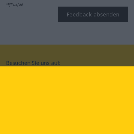
*Pflichtfeld
Feedback absenden
Besuchen Sie uns auf:
facebook
YouTube
Instagram
Langenscheidt
NUTZUNGSBEDINGUNGEN