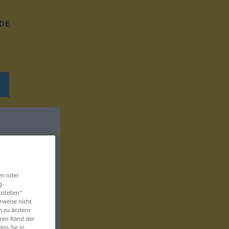
DE
en oder
g-
ustellen“
rweise nicht
en zu ändern
eren Rand der
den Sie in