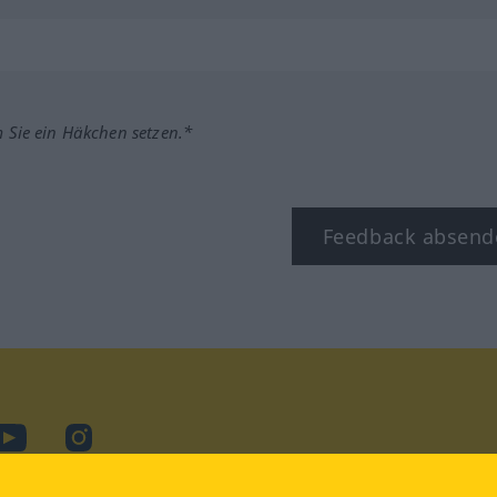
m Sie ein Häkchen setzen.*
Feedback absend
ook
YouTube
Instagram