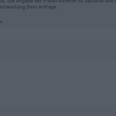
us. Die Angabe der E-Mail-Adresse ist optional und 
ntwortung Ihrer Anfrage.
?*