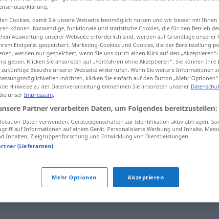
enschutzerklärung.
en Cookies, damit Sie unsere Webseite bestmöglich nutzen und wir besser mit Ihnen
en können. Notwendige, funktionale und statistische Cookies, die für den Betrieb d
ischen Auswertung unserer Webseite erforderlich sind, werden auf Grundlage unserer
tippen)
hrem Endgerät gespeichert. Marketing-Cookies und Cookies, die der Bereitstellung per
nen, werden nur gespeichert, wenn Sie uns durch einen Klick auf den „Akzeptieren“-
nis geben. Klicken Sie ansonsten auf „Fortfahren ohne Akzeptieren“. Sie können Ihre 
ür zukünftige Besuche unserer Webseite widerrufen. Wenn Sie weitere Informationen 
assungsmöglichkeiten möchten, klicken Sie einfach auf den Button „Mehr Optionen“
de Hinweise zu der Datenverarbeitung entnehmen Sie ansonsten unserer
Datenschut
 Sie unser
Impressum
.
Kernkompetenz
unsere Partner verarbeiten Daten, um Folgendes bereitzustellen:
ocation-Daten verwenden. Geräteeigenschaften zur Identifikation aktiv abfragen. Sp
griff auf Informationen auf einem Gerät. Personalisierte Werbung und Inhalte, Mes
 Inhalten, Zielgruppenforschung und Entwicklung von Dienstleistungen.
tenz"
artner (Lieferanten)
Mehr Optionen
Akzeptieren