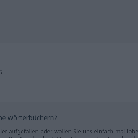
h?
ine Wörterbüchern?
hler aufgefallen oder wollen Sie uns einfach mal lob