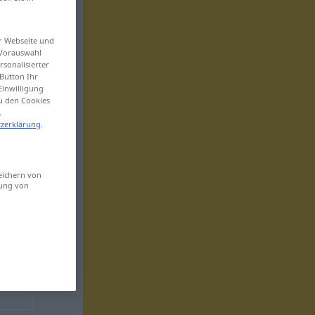
er Webseite und
 Vorauswahl
sonalisierter
Button Ihr
Einwilligung
zu den Cookies
.
zerklärung
.
eichern von
sung von