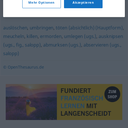
Mehr Optionen
Akzeptieren
Synonyme für "kaltmachen"
auslöschen
,
umbringen
,
töten (absichtlich) (Hauptform)
,
meucheln
,
killen
,
ermorden
,
umlegen (ugs.)
,
ausknipsen
(ugs., fig., salopp)
,
abmurksen (ugs.)
,
abservieren (ugs.,
salopp)
© OpenThesaurus.de