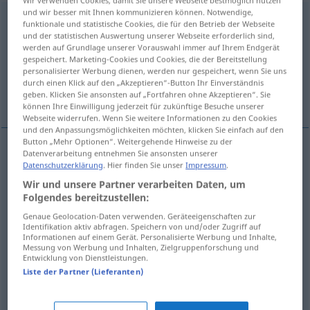
und wir besser mit Ihnen kommunizieren können. Notwendige,
kaltmachen
v/t
UMG
funktionale und statistische Cookies, die für den Betrieb der Webseite
und der statistischen Auswertung unserer Webseite erforderlich sind,
Übersicht aller Übersetzungen
werden auf Grundlage unserer Vorauswahl immer auf Ihrem Endgerät
gespeichert. Marketing-Cookies und Cookies, die der Bereitstellung
(Für mehr Details die Übersetzung anklicken/antippen)
personalisierter Werbung dienen, werden nur gespeichert, wenn Sie uns
durch einen Klick auf den „Akzeptieren“-Button Ihr Einverständnis
refroidir
descendre
geben. Klicken Sie ansonsten auf „Fortfahren ohne Akzeptieren“. Sie
können Ihre Einwilligung jederzeit für zukünftige Besuche unserer
Webseite widerrufen. Wenn Sie weitere Informationen zu den Cookies
und den Anpassungsmöglichkeiten möchten, klicken Sie einfach auf den
Button „Mehr Optionen“. Weitergehende Hinweise zu der
Datenverarbeitung entnehmen Sie ansonsten unserer
Beispiele
Datenschutzerklärung
. Hier finden Sie unser
Impressum
.
jemanden kaltmachen
UMG
Wir und unsere Partner verarbeiten Daten, um
Folgendes bereitzustellen:
refroidir
qn
Genaue Geolocation-Daten verwenden. Geräteeigenschaften zur
Identifikation aktiv abfragen. Speichern von und/oder Zugriff auf
Informationen auf einem Gerät. Personalisierte Werbung und Inhalte,
jemanden kaltmachen
UMG
Messung von Werbung und Inhalten, Zielgruppenforschung und
Entwicklung von Dienstleistungen.
descendre
qn
Liste der Partner (Lieferanten)