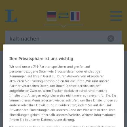
Ihre Privatsphäre ist uns wichtig
Deutsch-Französisch Wörterbuch
kaltmachen
Wir und unsere
716
-Partner speichern und greifen auf
Deutsch-Französisch Übersetzung
personenbezogene Daten wie Browserdaten oder eindeutige
Kennungen auf Ihrem Gerät zu. Durch Auswahl von Akzeptieren
für "kaltmachen"
aktivieren Sie Tracking-Technologien für die unter „Wir und unsere
Partner verarbeiten Daten, um Ihnen Dienste bereitzustellen“
aufgeführten Zwecke. Wenn Tracker deaktiviert sind, sind manche
"kaltmachen" Französisch
Inhalte und Anzeigen möglicherweise nicht mehr so relevant für Sie. Sie
können dieses Menü jederzeit wieder aufrufen, um Ihre Einstellungen zu
Übersetzung
ändern oder Ihre Einwilligung zu widerrufen, indem Sie auf den Link
Privatsphäre-Einstellungen am unteren Rand der Webseite klicken. Ihre
Einstellungen gelten innerhalb unseres Website. Weitere Informationen
„kaltmachen“
: transitives Verb
finden Sie in unserer Datenschutzerklärung.
Wir verwenden Cookies, damit Sie unsere Webseite bestmöglich nutzen