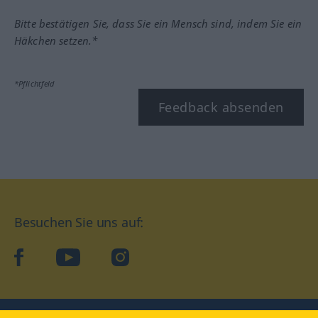
Bitte bestätigen Sie, dass Sie ein Mensch sind, indem Sie ein
Häkchen setzen.*
*Pflichtfeld
Feedback absenden
Besuchen Sie uns auf:
facebook
YouTube
Instagram