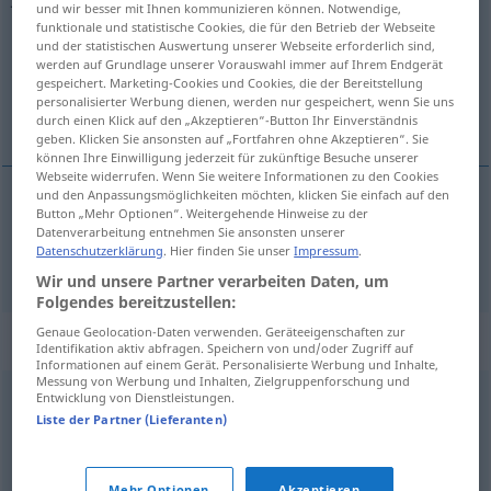
und wir besser mit Ihnen kommunizieren können. Notwendige,
funktionale und statistische Cookies, die für den Betrieb der Webseite
Übersicht aller Übersetzungen
und der statistischen Auswertung unserer Webseite erforderlich sind,
werden auf Grundlage unserer Vorauswahl immer auf Ihrem Endgerät
(Für mehr Details die Übersetzung anklicken/antippen)
gespeichert. Marketing-Cookies und Cookies, die der Bereitstellung
personalisierter Werbung dienen, werden nur gespeichert, wenn Sie uns
consentement au mariage
durch einen Klick auf den „Akzeptieren“-Button Ihr Einverständnis
geben. Klicken Sie ansonsten auf „Fortfahren ohne Akzeptieren“. Sie
können Ihre Einwilligung jederzeit für zukünftige Besuche unserer
Webseite widerrufen. Wenn Sie weitere Informationen zu den Cookies
und den Anpassungsmöglichkeiten möchten, klicken Sie einfach auf den
Button „Mehr Optionen“. Weitergehende Hinweise zu der
consentement
m
au
mariage
Jawort
Datenverarbeitung entnehmen Sie ansonsten unserer
Datenschutzerklärung
. Hier finden Sie unser
Impressum
.
Wir und unsere Partner verarbeiten Daten, um
Folgendes bereitzustellen:
Genaue Geolocation-Daten verwenden. Geräteeigenschaften zur
Synonyme für "Jawort"
Identifikation aktiv abfragen. Speichern von und/oder Zugriff auf
Informationen auf einem Gerät. Personalisierte Werbung und Inhalte,
Messung von Werbung und Inhalten, Zielgruppenforschung und
Entwicklung von Dienstleistungen.
Vermählung
,
Eheschließung
,
Verheiratung
,
Liste der Partner (Lieferanten)
Verpartnerung (Amtsdeutsch)
,
Trauung
,
Hochzeit
,
Verehelichung (Amtsdeutsch)
,
Heirat (Hauptform)
Mehr Optionen
Akzeptieren