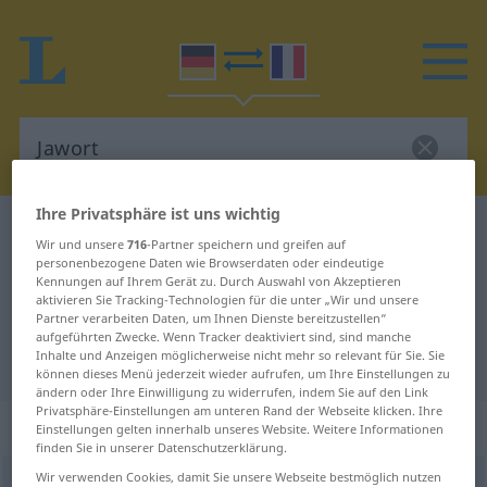
Ihre Privatsphäre ist uns wichtig
Deutsch-Französisch Wörterbuch
Jawort
Wir und unsere
716
-Partner speichern und greifen auf
Deutsch-Französisch Übersetzung
personenbezogene Daten wie Browserdaten oder eindeutige
Kennungen auf Ihrem Gerät zu. Durch Auswahl von Akzeptieren
für "Jawort"
aktivieren Sie Tracking-Technologien für die unter „Wir und unsere
Partner verarbeiten Daten, um Ihnen Dienste bereitzustellen“
aufgeführten Zwecke. Wenn Tracker deaktiviert sind, sind manche
Inhalte und Anzeigen möglicherweise nicht mehr so relevant für Sie. Sie
"Jawort" Französisch Übersetzung
können dieses Menü jederzeit wieder aufrufen, um Ihre Einstellungen zu
ändern oder Ihre Einwilligung zu widerrufen, indem Sie auf den Link
Privatsphäre-Einstellungen am unteren Rand der Webseite klicken. Ihre
„Jawort“
: Neutrum
Einstellungen gelten innerhalb unseres Website. Weitere Informationen
finden Sie in unserer Datenschutzerklärung.
Wir verwenden Cookies, damit Sie unsere Webseite bestmöglich nutzen
Jawort
n
<
Jaworte̸s
;
Jaworte
>