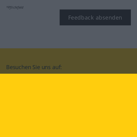
*Pflichtfeld
Feedback absenden
Besuchen Sie uns auf:
facebook
YouTube
Instagram
Langenscheidt
NUTZUNGSBEDINGUNGEN