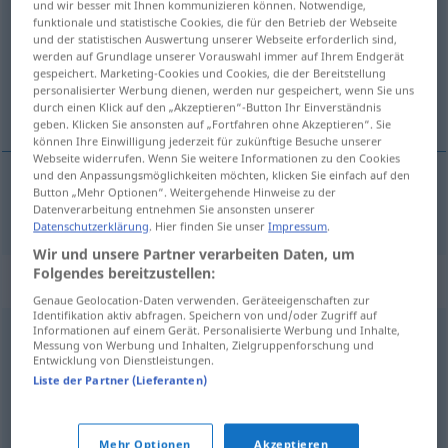
und wir besser mit Ihnen kommunizieren können. Notwendige,
funktionale und statistische Cookies, die für den Betrieb der Webseite
Übersicht aller Übersetzungen
und der statistischen Auswertung unserer Webseite erforderlich sind,
werden auf Grundlage unserer Vorauswahl immer auf Ihrem Endgerät
(Für mehr Details die Übersetzung anklicken/antippen)
gespeichert. Marketing-Cookies und Cookies, die der Bereitstellung
personalisierter Werbung dienen, werden nur gespeichert, wenn Sie uns
intuitif
durch einen Klick auf den „Akzeptieren“-Button Ihr Einverständnis
geben. Klicken Sie ansonsten auf „Fortfahren ohne Akzeptieren“. Sie
können Ihre Einwilligung jederzeit für zukünftige Besuche unserer
Webseite widerrufen. Wenn Sie weitere Informationen zu den Cookies
und den Anpassungsmöglichkeiten möchten, klicken Sie einfach auf den
Button „Mehr Optionen“. Weitergehende Hinweise zu der
intuitif
intuitiv
Datenverarbeitung entnehmen Sie ansonsten unserer
Datenschutzerklärung
. Hier finden Sie unser
Impressum
.
Wir und unsere Partner verarbeiten Daten, um
Folgendes bereitzustellen:
Synonyme für "intuitiv"
Genaue Geolocation-Daten verwenden. Geräteeigenschaften zur
Identifikation aktiv abfragen. Speichern von und/oder Zugriff auf
Informationen auf einem Gerät. Personalisierte Werbung und Inhalte,
Messung von Werbung und Inhalten, Zielgruppenforschung und
unterbewusst
,
gefühlsmäßig
,
instinktiv
Entwicklung von Dienstleistungen.
Liste der Partner (Lieferanten)
spontan
,
reflexartig
,
ad hoc (geh., lat.)
,
unüberlegt
Mehr Optionen
Akzeptieren
© OpenThesaurus.de