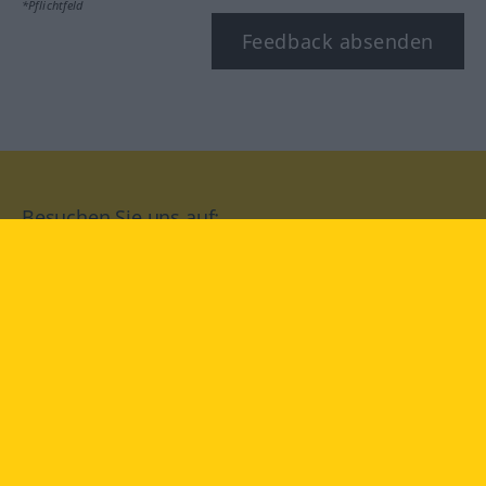
*Pflichtfeld
Feedback absenden
Besuchen Sie uns auf:
facebook
YouTube
Instagram
Langenscheidt
NUTZUNGSBEDINGUNGEN