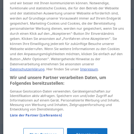
„Inaugenscheinnahme“
: Femininum
und wir besser mit Ihnen kommunizieren können. Notwendige,
funktionale und statistische Cookies, die für den Betrieb der Webseite
und der statistischen Auswertung unserer Webseite erforderlich sind,
Inaugenscheinnahme
[ɪnˈʔaʊgənʃaɪnnaːmə]
f
werden auf Grundlage unserer Vorauswahl immer auf Ihrem Endgerät
<
Inaugenscheinnahme
;
Inaugenscheinnahmen
>
gespeichert. Marketing-Cookies und Cookies, die der Bereitstellung
personalisierter Werbung dienen, werden nur gespeichert, wenn Sie uns
durch einen Klick auf den „Akzeptieren“-Button Ihr Einverständnis
Übersicht aller Übersetzungen
geben. Klicken Sie ansonsten auf „Fortfahren ohne Akzeptieren“. Sie
(Für mehr Details die Übersetzung anklicken/antippen)
können Ihre Einwilligung jederzeit für zukünftige Besuche unserer
Webseite widerrufen. Wenn Sie weitere Informationen zu den Cookies
und den Anpassungsmöglichkeiten möchten, klicken Sie einfach auf den
inspection
Button „Mehr Optionen“. Weitergehende Hinweise zu der
Datenverarbeitung entnehmen Sie ansonsten unserer
Datenschutzerklärung
. Hier finden Sie unser
Impressum
.
Wir und unsere Partner verarbeiten Daten, um
Folgendes bereitzustellen:
inspection
f
Inaugenscheinnahme
ADMIN
Genaue Geolocation-Daten verwenden. Geräteeigenschaften zur
Identifikation aktiv abfragen. Speichern von und/oder Zugriff auf
Informationen auf einem Gerät. Personalisierte Werbung und Inhalte,
Messung von Werbung und Inhalten, Zielgruppenforschung und
Synonyme für
Entwicklung von Dienstleistungen.
"Inaugenscheinnahme"
Liste der Partner (Lieferanten)