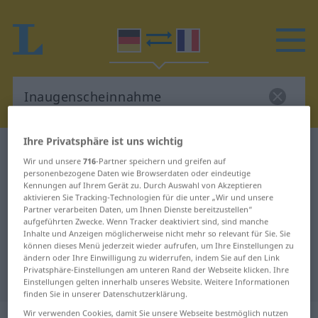
Ihre Privatsphäre ist uns wichtig
Deutsch-Französisch Wörterbuch
Wir und unsere
716
-Partner speichern und greifen auf
Inaugenscheinnahme
personenbezogene Daten wie Browserdaten oder eindeutige
Kennungen auf Ihrem Gerät zu. Durch Auswahl von Akzeptieren
Deutsch-Französisch Übersetzung
aktivieren Sie Tracking-Technologien für die unter „Wir und unsere
für "Inaugenscheinnahme"
Partner verarbeiten Daten, um Ihnen Dienste bereitzustellen“
aufgeführten Zwecke. Wenn Tracker deaktiviert sind, sind manche
Inhalte und Anzeigen möglicherweise nicht mehr so relevant für Sie. Sie
können dieses Menü jederzeit wieder aufrufen, um Ihre Einstellungen zu
"Inaugenscheinnahme" Französisch
ändern oder Ihre Einwilligung zu widerrufen, indem Sie auf den Link
Privatsphäre-Einstellungen am unteren Rand der Webseite klicken. Ihre
Übersetzung
Einstellungen gelten innerhalb unseres Website. Weitere Informationen
finden Sie in unserer Datenschutzerklärung.
Wir verwenden Cookies, damit Sie unsere Webseite bestmöglich nutzen