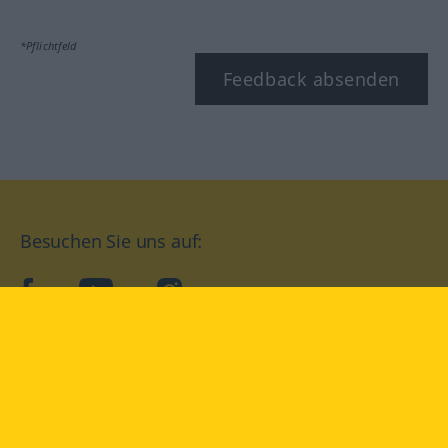
*Pflichtfeld
Feedback absenden
Besuchen Sie uns auf:
facebook
YouTube
Instagram
Langenscheidt