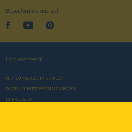
Besuchen Sie uns auf:
facebook
YouTube
Instagram
Langenscheidt
NUTZUNGSBEDINGUNGEN
DATENSCHUTZBESTIMMUNGEN
IMPRESSUM
PRIVATSPHÄRE-EINSTELLUNGEN
LATEINWÖRTERBUCH MIT CODE