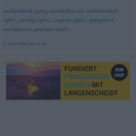
wohlwollend
,
gütig
,
verständnisvoll
,
wohlmeinend
(geh.)
,
geneigt (geh.)
,
zugetan (geh.)
,
gutgesinnt
,
wohlgesinnt
,
gewogen (geh.)
© OpenThesaurus.de