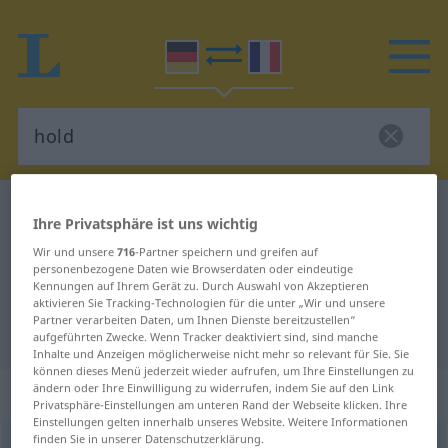
Deutsch-Französisch Wörterbuch
hold
Ihre Privatsphäre ist uns wichtig
Deutsch-Französisch Übersetzung
Wir und unsere
716
-Partner speichern und greifen auf
personenbezogene Daten wie Browserdaten oder eindeutige
für "hold"
Kennungen auf Ihrem Gerät zu. Durch Auswahl von Akzeptieren
aktivieren Sie Tracking-Technologien für die unter „Wir und unsere
Partner verarbeiten Daten, um Ihnen Dienste bereitzustellen“
"hold" Französisch Übersetzung
aufgeführten Zwecke. Wenn Tracker deaktiviert sind, sind manche
Inhalte und Anzeigen möglicherweise nicht mehr so relevant für Sie. Sie
können dieses Menü jederzeit wieder aufrufen, um Ihre Einstellungen zu
„hold“
: Adjektiv
ändern oder Ihre Einwilligung zu widerrufen, indem Sie auf den Link
Privatsphäre-Einstellungen am unteren Rand der Webseite klicken. Ihre
Einstellungen gelten innerhalb unseres Website. Weitere Informationen
finden Sie in unserer Datenschutzerklärung.
hold
[hɔlt]
adj