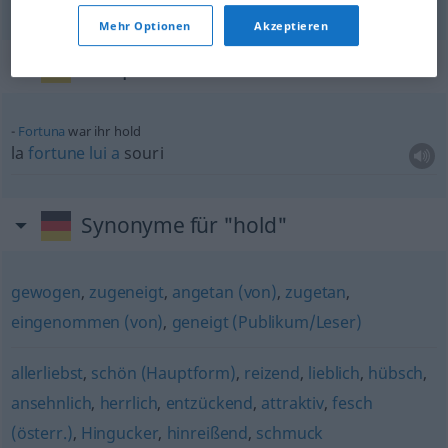
Mehr Optionen
Akzeptieren
Beispielsätze für "hold"
Fortuna
war ihr hold
la
fortune
lui
a
souri
Synonyme für "hold"
gewogen
,
zugeneigt
,
angetan (von)
,
zugetan
,
eingenommen (von)
,
geneigt (Publikum/Leser)
allerliebst
,
schön (Hauptform)
,
reizend
,
lieblich
,
hübsch
,
ansehnlich
,
herrlich
,
entzückend
,
attraktiv
,
fesch
(österr.)
,
Hingucker
,
hinreißend
,
schmuck