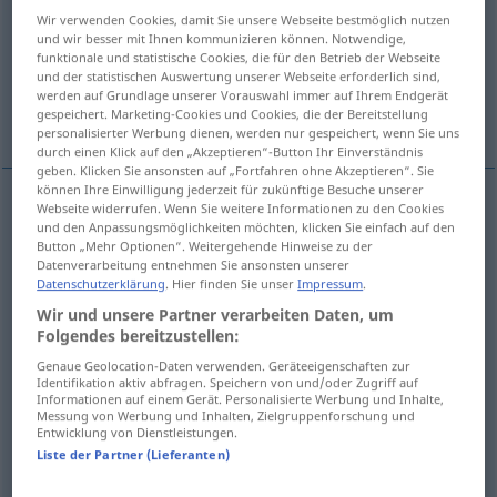
Wir verwenden Cookies, damit Sie unsere Webseite bestmöglich nutzen
Übersicht aller Übersetzungen
und wir besser mit Ihnen kommunizieren können. Notwendige,
funktionale und statistische Cookies, die für den Betrieb der Webseite
(Für mehr Details die Übersetzung anklicken/antippen)
und der statistischen Auswertung unserer Webseite erforderlich sind,
werden auf Grundlage unserer Vorauswahl immer auf Ihrem Endgerät
gracieux
gespeichert. Marketing-Cookies und Cookies, die der Bereitstellung
personalisierter Werbung dienen, werden nur gespeichert, wenn Sie uns
durch einen Klick auf den „Akzeptieren“-Button Ihr Einverständnis
geben. Klicken Sie ansonsten auf „Fortfahren ohne Akzeptieren“. Sie
können Ihre Einwilligung jederzeit für zukünftige Besuche unserer
Webseite widerrufen. Wenn Sie weitere Informationen zu den Cookies
Beispiele
und den Anpassungsmöglichkeiten möchten, klicken Sie einfach auf den
jemandem hold
sein
Button „Mehr Optionen“. Weitergehende Hinweise zu der
GEH
Datenverarbeitung entnehmen Sie ansonsten unserer
Datenschutzerklärung
. Hier finden Sie unser
Impressum
.
être
favorable
à
qn
Wir und unsere Partner verarbeiten Daten, um
Folgendes bereitzustellen:
das
Glück
ist ihm hold
Genaue Geolocation-Daten verwenden. Geräteeigenschaften zur
Identifikation aktiv abfragen. Speichern von und/oder Zugriff auf
la
fortune
lui
sourit
Informationen auf einem Gerät. Personalisierte Werbung und Inhalte,
Messung von Werbung und Inhalten, Zielgruppenforschung und
Entwicklung von Dienstleistungen.
Liste der Partner (Lieferanten)
gracieux
hold
(≈ lieblich)
POET