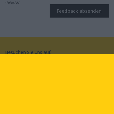
*Pflichtfeld
Feedback absenden
Besuchen Sie uns auf:
facebook
YouTube
Instagram
Langenscheidt
NUTZUNGSBEDINGUNGEN