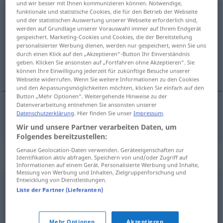
und wir besser mit Ihnen kommunizieren können. Notwendige,
funktionale und statistische Cookies, die für den Betrieb der Webseite
heutzutage
adv
und der statistischen Auswertung unserer Webseite erforderlich sind,
werden auf Grundlage unserer Vorauswahl immer auf Ihrem Endgerät
Übersicht aller Übersetzungen
gespeichert. Marketing-Cookies und Cookies, die der Bereitstellung
personalisierter Werbung dienen, werden nur gespeichert, wenn Sie uns
(Für mehr Details die Übersetzung anklicken/antippen)
durch einen Klick auf den „Akzeptieren“-Button Ihr Einverständnis
geben. Klicken Sie ansonsten auf „Fortfahren ohne Akzeptieren“. Sie
de nos jours
können Ihre Einwilligung jederzeit für zukünftige Besuche unserer
Webseite widerrufen. Wenn Sie weitere Informationen zu den Cookies
und den Anpassungsmöglichkeiten möchten, klicken Sie einfach auf den
Button „Mehr Optionen“. Weitergehende Hinweise zu der
Datenverarbeitung entnehmen Sie ansonsten unserer
Datenschutzerklärung
. Hier finden Sie unser
Impressum
.
de
nos
jours
heutzutage
Wir und unsere Partner verarbeiten Daten, um
Folgendes bereitzustellen:
Genaue Geolocation-Daten verwenden. Geräteeigenschaften zur
Synonyme für "heutzutage"
Identifikation aktiv abfragen. Speichern von und/oder Zugriff auf
Informationen auf einem Gerät. Personalisierte Werbung und Inhalte,
Messung von Werbung und Inhalten, Zielgruppenforschung und
Entwicklung von Dienstleistungen.
gegenwärtig
,
jetzt
,
derzeit
,
zurzeit
,
aktuell
,
momentan
Liste der Partner (Lieferanten)
(Hauptform)
,
nun
,
augenblicklich
,
gerade (ugs.)
,
heute
Mehr Optionen
Akzeptieren