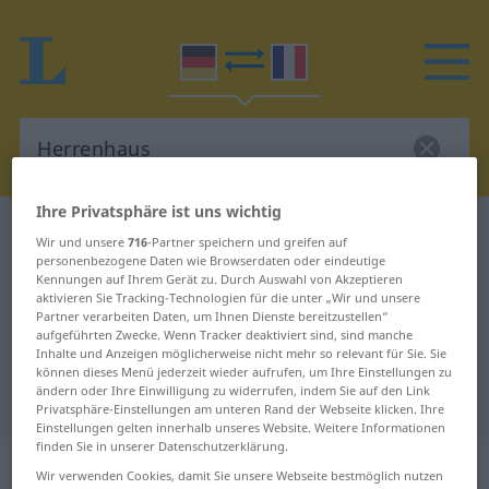
Ihre Privatsphäre ist uns wichtig
Deutsch-Französisch Wörterbuch
Herrenhaus
Wir und unsere
716
-Partner speichern und greifen auf
Deutsch-Französisch Übersetzung
personenbezogene Daten wie Browserdaten oder eindeutige
Kennungen auf Ihrem Gerät zu. Durch Auswahl von Akzeptieren
für "Herrenhaus"
aktivieren Sie Tracking-Technologien für die unter „Wir und unsere
Partner verarbeiten Daten, um Ihnen Dienste bereitzustellen“
aufgeführten Zwecke. Wenn Tracker deaktiviert sind, sind manche
Inhalte und Anzeigen möglicherweise nicht mehr so relevant für Sie. Sie
"Herrenhaus" Französisch
können dieses Menü jederzeit wieder aufrufen, um Ihre Einstellungen zu
ändern oder Ihre Einwilligung zu widerrufen, indem Sie auf den Link
Übersetzung
Privatsphäre-Einstellungen am unteren Rand der Webseite klicken. Ihre
Einstellungen gelten innerhalb unseres Website. Weitere Informationen
finden Sie in unserer Datenschutzerklärung.
„Herrenhaus“
: Neutrum
Wir verwenden Cookies, damit Sie unsere Webseite bestmöglich nutzen