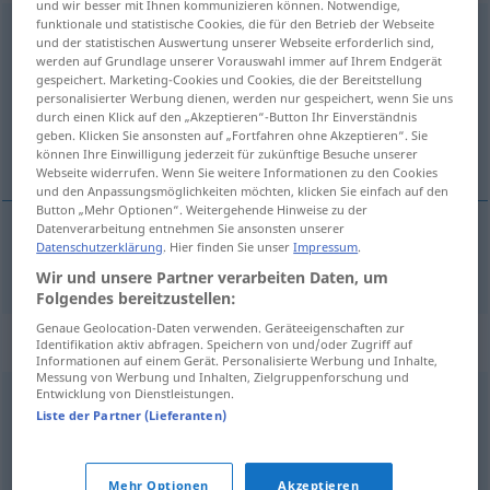
und wir besser mit Ihnen kommunizieren können. Notwendige,
funktionale und statistische Cookies, die für den Betrieb der Webseite
Herrenhaus
n
und der statistischen Auswertung unserer Webseite erforderlich sind,
werden auf Grundlage unserer Vorauswahl immer auf Ihrem Endgerät
Übersicht aller Übersetzungen
gespeichert. Marketing-Cookies und Cookies, die der Bereitstellung
personalisierter Werbung dienen, werden nur gespeichert, wenn Sie uns
(Für mehr Details die Übersetzung anklicken/antippen)
durch einen Klick auf den „Akzeptieren“-Button Ihr Einverständnis
geben. Klicken Sie ansonsten auf „Fortfahren ohne Akzeptieren“. Sie
manoir
können Ihre Einwilligung jederzeit für zukünftige Besuche unserer
Webseite widerrufen. Wenn Sie weitere Informationen zu den Cookies
und den Anpassungsmöglichkeiten möchten, klicken Sie einfach auf den
Button „Mehr Optionen“. Weitergehende Hinweise zu der
Datenverarbeitung entnehmen Sie ansonsten unserer
Datenschutzerklärung
. Hier finden Sie unser
Impressum
.
manoir
m
Herrenhaus
Wir und unsere Partner verarbeiten Daten, um
Folgendes bereitzustellen:
Genaue Geolocation-Daten verwenden. Geräteeigenschaften zur
Synonyme für "Herrenhaus"
Identifikation aktiv abfragen. Speichern von und/oder Zugriff auf
Informationen auf einem Gerät. Personalisierte Werbung und Inhalte,
Messung von Werbung und Inhalten, Zielgruppenforschung und
Entwicklung von Dienstleistungen.
Villa
,
Landgut
,
Landsitz
,
Anwesen
,
Landhaus
Liste der Partner (Lieferanten)
© OpenThesaurus.de
Mehr Optionen
Akzeptieren