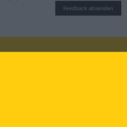
Feedback absenden
Besuchen Sie uns auf:
facebook
YouTube
Instagram
Langenscheidt
NUTZUNGSBEDINGUNGEN