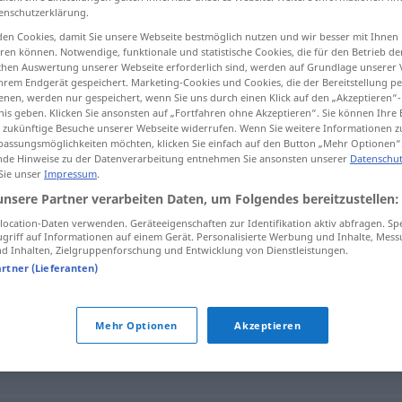
enschutzerklärung.
en Cookies, damit Sie unsere Webseite bestmöglich nutzen und wir besser mit Ihnen
en können. Notwendige, funktionale und statistische Cookies, die für den Betrieb d
ischen Auswertung unserer Webseite erforderlich sind, werden auf Grundlage unserer
tippen)
hrem Endgerät gespeichert. Marketing-Cookies und Cookies, die der Bereitstellung per
nen, werden nur gespeichert, wenn Sie uns durch einen Klick auf den „Akzeptieren“-
nis geben. Klicken Sie ansonsten auf „Fortfahren ohne Akzeptieren“. Sie können Ihre 
ür zukünftige Besuche unserer Webseite widerrufen. Wenn Sie weitere Informationen 
assungsmöglichkeiten möchten, klicken Sie einfach auf den Button „Mehr Optionen“
de Hinweise zu der Datenverarbeitung entnehmen Sie ansonsten unserer
Datenschut
 Sie unser
Impressum
.
Heroe
unsere Partner verarbeiten Daten, um Folgendes bereitzustellen:
ocation-Daten verwenden. Geräteeigenschaften zur Identifikation aktiv abfragen. Sp
griff auf Informationen auf einem Gerät. Personalisierte Werbung und Inhalte, Mes
 Inhalten, Zielgruppenforschung und Entwicklung von Dienstleistungen.
artner (Lieferanten)
Mehr Optionen
Akzeptieren