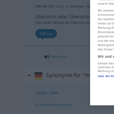
unserer Dat
Heroe
[heˈroːə]
m
<
Heroen
;
Heroen
>
GEH
Wir verwend
kommunizier
Übersicht aller Übersetzungen
der statist
(Für mehr Details die Übersetzung anklicken/an
immer auf I
Werbung die
Einverständ
héros
jederzeit f
und den Anp
Weitergehen
Hier finden
héros
m
Wir und 
Genaue Geol
und/oder Zu
Werbung und
Synonyme für "Heroe"
Liste der P
Sieger
,
Held
© OpenThesaurus.de