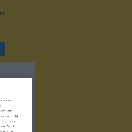
DE
en oder
g-
ustellen“
rweise nicht
en zu ändern
eren Rand der
den Sie in