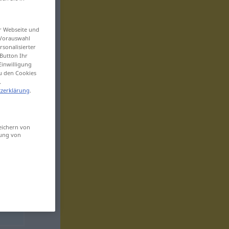
er Webseite und
 Vorauswahl
sonalisierter
Button Ihr
Einwilligung
zu den Cookies
.
zerklärung
.
eichern von
sung von