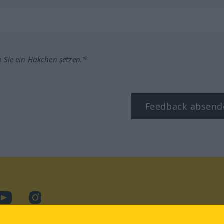
m Sie ein Häkchen setzen.*
Feedback absend
ook
YouTube
Instagram