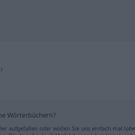
h?
ine Wörterbüchern?
hler aufgefallen oder wollen Sie uns einfach mal lob