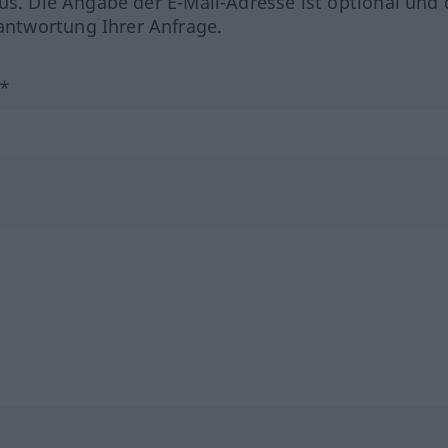
us. Die Angabe der E-Mail-Adresse ist optional und 
ntwortung Ihrer Anfrage.
?*