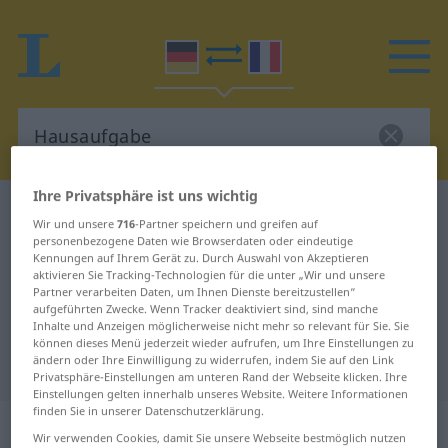
Ihre Privatsphäre ist uns wichtig
Deutsch-Französisch Wörterbuch
Hausaufgabe
Wir und unsere
716
-Partner speichern und greifen auf
Deutsch-Französisch Übersetzung
personenbezogene Daten wie Browserdaten oder eindeutige
Kennungen auf Ihrem Gerät zu. Durch Auswahl von Akzeptieren
für "Hausaufgabe"
aktivieren Sie Tracking-Technologien für die unter „Wir und unsere
Partner verarbeiten Daten, um Ihnen Dienste bereitzustellen“
aufgeführten Zwecke. Wenn Tracker deaktiviert sind, sind manche
Inhalte und Anzeigen möglicherweise nicht mehr so relevant für Sie. Sie
"Hausaufgabe" Französisch
können dieses Menü jederzeit wieder aufrufen, um Ihre Einstellungen zu
ändern oder Ihre Einwilligung zu widerrufen, indem Sie auf den Link
Übersetzung
Privatsphäre-Einstellungen am unteren Rand der Webseite klicken. Ihre
Einstellungen gelten innerhalb unseres Website. Weitere Informationen
finden Sie in unserer Datenschutzerklärung.
„Hausaufgabe“
: Femininum
Wir verwenden Cookies, damit Sie unsere Webseite bestmöglich nutzen