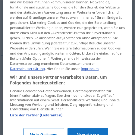
und wir besser mit Ihnen kommunizieren können. Notwendige,
funktionale und statistische Cookies, die für den Betrieb der Webseite
Hausaufgabe
f
und der statistischen Auswertung unserer Webseite erforderlich sind,
werden auf Grundlage unserer Vorauswahl immer auf Ihrem Endgerät
Übersicht aller Übersetzungen
gespeichert. Marketing-Cookies und Cookies, die der Bereitstellung
(Für mehr Details die Übersetzung anklicken/antippen)
personalisierter Werbung dienen, werden nur gespeichert, wenn Sie uns
durch einen Klick auf den „Akzeptieren“-Button Ihr Einverständnis
geben. Klicken Sie ansonsten auf „Fortfahren ohne Akzeptieren“. Sie
devoir
können Ihre Einwilligung jederzeit für zukünftige Besuche unserer
Webseite widerrufen. Wenn Sie weitere Informationen zu den Cookies
und den Anpassungsmöglichkeiten möchten, klicken Sie einfach auf den
Button „Mehr Optionen“. Weitergehende Hinweise zu der
Datenverarbeitung entnehmen Sie ansonsten unserer
Datenschutzerklärung
. Hier finden Sie unser
Impressum
.
devoir
m
Hausaufgabe
Wir und unsere Partner verarbeiten Daten, um
Folgendes bereitzustellen:
Genaue Geolocation-Daten verwenden. Geräteeigenschaften zur
Synonyme für "Hausaufgabe"
Identifikation aktiv abfragen. Speichern von und/oder Zugriff auf
Informationen auf einem Gerät. Personalisierte Werbung und Inhalte,
Messung von Werbung und Inhalten, Zielgruppenforschung und
Entwicklung von Dienstleistungen.
Lektion
,
Aufgabe
,
Lehrstoff
,
Pensum
Liste der Partner (Lieferanten)
Schulaufgabe
,
Heimarbeit
,
Schularbeit
,
Hausarbeit
Mehr Optionen
Akzeptieren