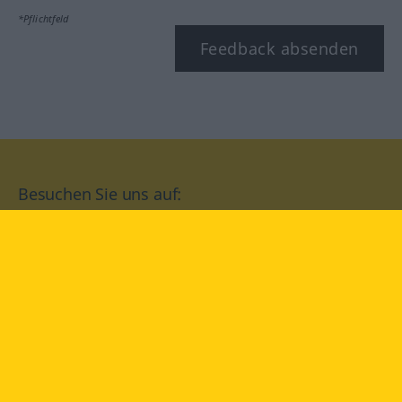
*Pflichtfeld
Feedback absenden
Besuchen Sie uns auf:
facebook
YouTube
Instagram
Langenscheidt
NUTZUNGSBEDINGUNGEN