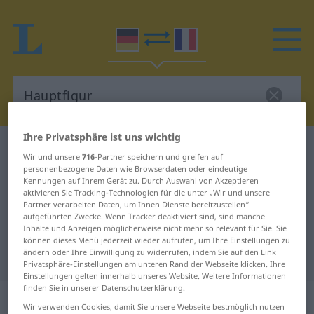
Ihre Privatsphäre ist uns wichtig
Deutsch-Französisch Wörterbuch
Hauptfigur
Wir und unsere
716
-Partner speichern und greifen auf
Deutsch-Französisch Übersetzung
personenbezogene Daten wie Browserdaten oder eindeutige
Kennungen auf Ihrem Gerät zu. Durch Auswahl von Akzeptieren
für "Hauptfigur"
aktivieren Sie Tracking-Technologien für die unter „Wir und unsere
Partner verarbeiten Daten, um Ihnen Dienste bereitzustellen“
aufgeführten Zwecke. Wenn Tracker deaktiviert sind, sind manche
Inhalte und Anzeigen möglicherweise nicht mehr so relevant für Sie. Sie
"Hauptfigur" Französisch
können dieses Menü jederzeit wieder aufrufen, um Ihre Einstellungen zu
ändern oder Ihre Einwilligung zu widerrufen, indem Sie auf den Link
Übersetzung
Privatsphäre-Einstellungen am unteren Rand der Webseite klicken. Ihre
Einstellungen gelten innerhalb unseres Website. Weitere Informationen
finden Sie in unserer Datenschutzerklärung.
„Hauptfigur“
: Femininum
Wir verwenden Cookies, damit Sie unsere Webseite bestmöglich nutzen