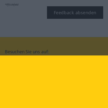
*Pflichtfeld
Feedback absenden
Besuchen Sie uns auf:
facebook
YouTube
Instagram
Langenscheidt
NUTZUNGSBEDINGUNGEN