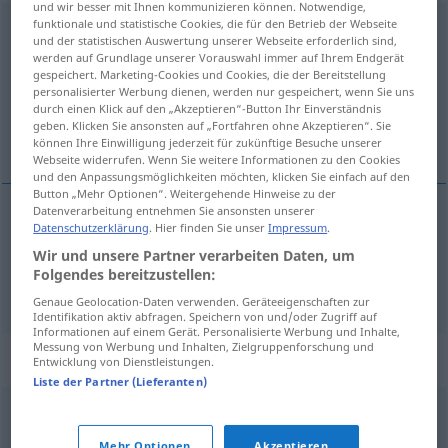
und wir besser mit Ihnen kommunizieren können. Notwendige,
funktionale und statistische Cookies, die für den Betrieb der Webseite
Hauptfigur
f
und der statistischen Auswertung unserer Webseite erforderlich sind,
werden auf Grundlage unserer Vorauswahl immer auf Ihrem Endgerät
Übersicht aller Übersetzungen
gespeichert. Marketing-Cookies und Cookies, die der Bereitstellung
personalisierter Werbung dienen, werden nur gespeichert, wenn Sie uns
(Für mehr Details die Übersetzung anklicken/antippen)
durch einen Klick auf den „Akzeptieren“-Button Ihr Einverständnis
geben. Klicken Sie ansonsten auf „Fortfahren ohne Akzeptieren“. Sie
personnage principal, protagoniste
können Ihre Einwilligung jederzeit für zukünftige Besuche unserer
Webseite widerrufen. Wenn Sie weitere Informationen zu den Cookies
und den Anpassungsmöglichkeiten möchten, klicken Sie einfach auf den
Button „Mehr Optionen“. Weitergehende Hinweise zu der
Datenverarbeitung entnehmen Sie ansonsten unserer
Datenschutzerklärung
. Hier finden Sie unser
Impressum
.
personnage
principal
Hauptfigur
a.
FIG
Wir und unsere Partner verarbeiten Daten, um
Folgendes bereitzustellen:
a.
protagoniste
m/f
Hauptfigur
FIG
Genaue Geolocation-Daten verwenden. Geräteeigenschaften zur
Identifikation aktiv abfragen. Speichern von und/oder Zugriff auf
Informationen auf einem Gerät. Personalisierte Werbung und Inhalte,
Messung von Werbung und Inhalten, Zielgruppenforschung und
Synonyme für "Hauptfigur"
Entwicklung von Dienstleistungen.
Liste der Partner (Lieferanten)
Held
,
Hauptrolle
,
Hauptperson
,
Protagonist
Mehr Optionen
Akzeptieren