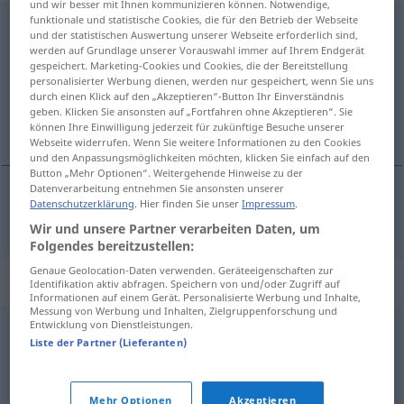
und wir besser mit Ihnen kommunizieren können. Notwendige,
funktionale und statistische Cookies, die für den Betrieb der Webseite
häckseln
v/t
<
e̸
>
und der statistischen Auswertung unserer Webseite erforderlich sind,
werden auf Grundlage unserer Vorauswahl immer auf Ihrem Endgerät
Übersicht aller Übersetzungen
gespeichert. Marketing-Cookies und Cookies, die der Bereitstellung
personalisierter Werbung dienen, werden nur gespeichert, wenn Sie uns
(Für mehr Details die Übersetzung anklicken/antippen)
durch einen Klick auf den „Akzeptieren“-Button Ihr Einverständnis
geben. Klicken Sie ansonsten auf „Fortfahren ohne Akzeptieren“. Sie
hacher
können Ihre Einwilligung jederzeit für zukünftige Besuche unserer
Webseite widerrufen. Wenn Sie weitere Informationen zu den Cookies
und den Anpassungsmöglichkeiten möchten, klicken Sie einfach auf den
Button „Mehr Optionen“. Weitergehende Hinweise zu der
Datenverarbeitung entnehmen Sie ansonsten unserer
Datenschutzerklärung
. Hier finden Sie unser
Impressum
.
hacher
häckseln
Heu, Stroh
Wir und unsere Partner verarbeiten Daten, um
Folgendes bereitzustellen:
Genaue Geolocation-Daten verwenden. Geräteeigenschaften zur
Synonyme für "häckseln"
Identifikation aktiv abfragen. Speichern von und/oder Zugriff auf
Informationen auf einem Gerät. Personalisierte Werbung und Inhalte,
Messung von Werbung und Inhalten, Zielgruppenforschung und
Entwicklung von Dienstleistungen.
schnetzeln
,
hacken
,
zerstückeln
,
zerhacken
,
zerkleinern
Liste der Partner (Lieferanten)
© OpenThesaurus.de
Mehr Optionen
Akzeptieren