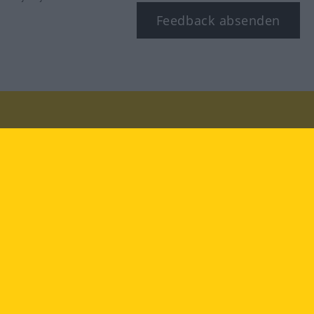
Feedback absenden
Besuchen Sie uns auf:
facebook
YouTube
Instagram
Langenscheidt
NUTZUNGSBEDINGUNGEN