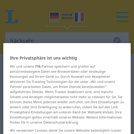
Ihre Privatsphäre ist uns wichtig
Deutsch-Französisch Wörterbuch
häckseln
Wir und unsere
716
-Partner speichern und greifen auf
Deutsch-Französisch Übersetzung
personenbezogene Daten wie Browserdaten oder eindeutige
Kennungen auf Ihrem Gerät zu. Durch Auswahl von Akzeptieren
für "häckseln"
aktivieren Sie Tracking-Technologien für die unter „Wir und unsere
Partner verarbeiten Daten, um Ihnen Dienste bereitzustellen“
aufgeführten Zwecke. Wenn Tracker deaktiviert sind, sind manche
Inhalte und Anzeigen möglicherweise nicht mehr so relevant für Sie. Sie
"häckseln" Französisch
können dieses Menü jederzeit wieder aufrufen, um Ihre Einstellungen zu
ändern oder Ihre Einwilligung zu widerrufen, indem Sie auf den Link
Übersetzung
Privatsphäre-Einstellungen am unteren Rand der Webseite klicken. Ihre
Einstellungen gelten innerhalb unseres Website. Weitere Informationen
finden Sie in unserer Datenschutzerklärung.
„häckseln“
: transitives Verb
Wir verwenden Cookies, damit Sie unsere Webseite bestmöglich nutzen