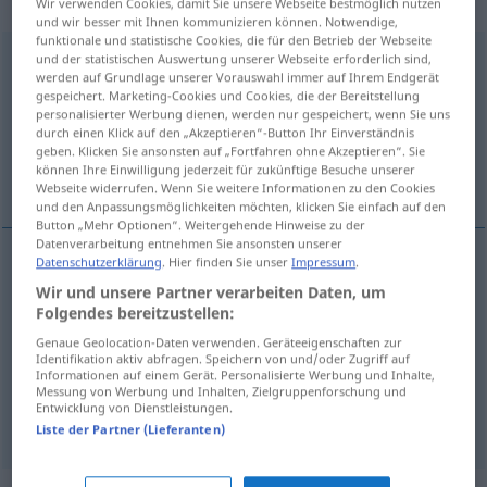
gebraucht
Wir verwenden Cookies, damit Sie unsere Webseite bestmöglich nutzen
und wir besser mit Ihnen kommunizieren können. Notwendige,
funktionale und statistische Cookies, die für den Betrieb der Webseite
haarsträubend
und der statistischen Auswertung unserer Webseite erforderlich sind,
adjt
werden auf Grundlage unserer Vorauswahl immer auf Ihrem Endgerät
gespeichert. Marketing-Cookies und Cookies, die der Bereitstellung
Übersicht aller Übersetzungen
personalisierter Werbung dienen, werden nur gespeichert, wenn Sie uns
(Für mehr Details die Übersetzung anklicken/antippen)
durch einen Klick auf den „Akzeptieren“-Button Ihr Einverständnis
geben. Klicken Sie ansonsten auf „Fortfahren ohne Akzeptieren“. Sie
können Ihre Einwilligung jederzeit für zukünftige Besuche unserer
monstrueux
inouï, absurde
Webseite widerrufen. Wenn Sie weitere Informationen zu den Cookies
und den Anpassungsmöglichkeiten möchten, klicken Sie einfach auf den
Button „Mehr Optionen“. Weitergehende Hinweise zu der
Datenverarbeitung entnehmen Sie ansonsten unserer
Datenschutzerklärung
. Hier finden Sie unser
Impressum
.
monstrueux
haarsträubend
(≈ entsetzlich)
Wir und unsere Partner verarbeiten Daten, um
Folgendes bereitzustellen:
Genaue Geolocation-Daten verwenden. Geräteeigenschaften zur
Identifikation aktiv abfragen. Speichern von und/oder Zugriff auf
inouï
haarsträubend
(≈ unerhört)
Informationen auf einem Gerät. Personalisierte Werbung und Inhalte,
Messung von Werbung und Inhalten, Zielgruppenforschung und
Entwicklung von Dienstleistungen.
absurde
haarsträubend
(≈ unglaublich)
Liste der Partner (Lieferanten)