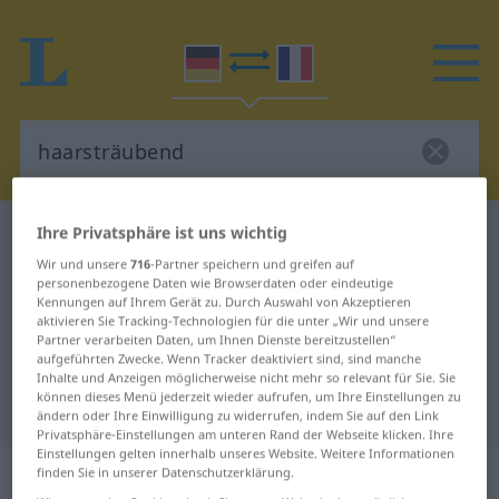
Ihre Privatsphäre ist uns wichtig
Deutsch-Französisch Wörterbuch
haarsträubend
Wir und unsere
716
-Partner speichern und greifen auf
Deutsch-Französisch Übersetzung
personenbezogene Daten wie Browserdaten oder eindeutige
für "haarsträubend"
Kennungen auf Ihrem Gerät zu. Durch Auswahl von Akzeptieren
aktivieren Sie Tracking-Technologien für die unter „Wir und unsere
Partner verarbeiten Daten, um Ihnen Dienste bereitzustellen“
aufgeführten Zwecke. Wenn Tracker deaktiviert sind, sind manche
"haarsträubend" Französisch
Inhalte und Anzeigen möglicherweise nicht mehr so relevant für Sie. Sie
können dieses Menü jederzeit wieder aufrufen, um Ihre Einstellungen zu
Übersetzung
ändern oder Ihre Einwilligung zu widerrufen, indem Sie auf den Link
Privatsphäre-Einstellungen am unteren Rand der Webseite klicken. Ihre
Einstellungen gelten innerhalb unseres Website. Weitere Informationen
„haarsträubend“
: als Adjektiv
finden Sie in unserer Datenschutzerklärung.