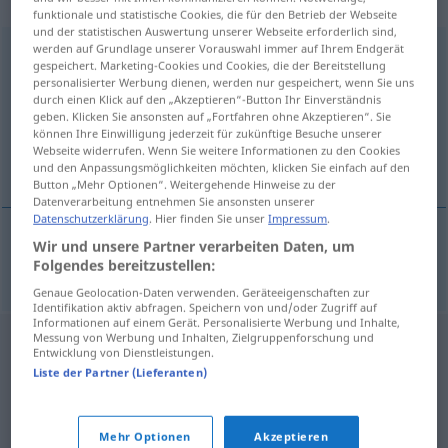
„Gymnastikstunde“
: Femininum
funktionale und statistische Cookies, die für den Betrieb der Webseite
und der statistischen Auswertung unserer Webseite erforderlich sind,
werden auf Grundlage unserer Vorauswahl immer auf Ihrem Endgerät
Gymnastikstunde
f
gespeichert. Marketing-Cookies und Cookies, die der Bereitstellung
personalisierter Werbung dienen, werden nur gespeichert, wenn Sie uns
Übersicht aller Übersetzungen
durch einen Klick auf den „Akzeptieren“-Button Ihr Einverständnis
(Für mehr Details die Übersetzung anklicken/antippen)
geben. Klicken Sie ansonsten auf „Fortfahren ohne Akzeptieren“. Sie
können Ihre Einwilligung jederzeit für zukünftige Besuche unserer
Webseite widerrufen. Wenn Sie weitere Informationen zu den Cookies
cours de gymnastique
und den Anpassungsmöglichkeiten möchten, klicken Sie einfach auf den
Button „Mehr Optionen“. Weitergehende Hinweise zu der
Datenverarbeitung entnehmen Sie ansonsten unserer
Datenschutzerklärung
. Hier finden Sie unser
Impressum
.
Wir und unsere Partner verarbeiten Daten, um
cours
m
de
gymnastique
Gymnastikstunde
Folgendes bereitzustellen:
Genaue Geolocation-Daten verwenden. Geräteeigenschaften zur
Identifikation aktiv abfragen. Speichern von und/oder Zugriff auf
Informationen auf einem Gerät. Personalisierte Werbung und Inhalte,
Messung von Werbung und Inhalten, Zielgruppenforschung und
Entwicklung von Dienstleistungen.
Liste der Partner (Lieferanten)
Mehr Optionen
Akzeptieren