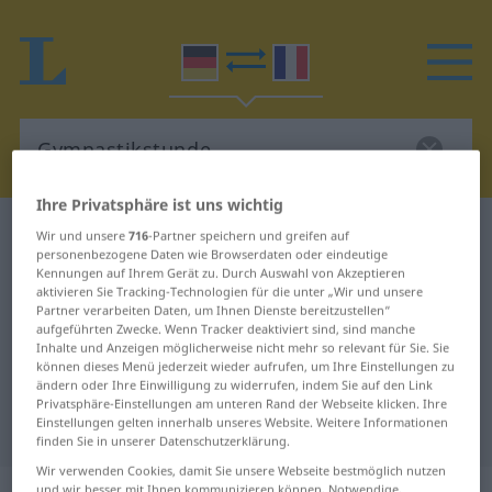
Ihre Privatsphäre ist uns wichtig
Deutsch-Französisch Wörterbuch
Wir und unsere
716
-Partner speichern und greifen auf
personenbezogene Daten wie Browserdaten oder eindeutige
Gymnastikstunde
Kennungen auf Ihrem Gerät zu. Durch Auswahl von Akzeptieren
Deutsch-Französisch Übersetzung
aktivieren Sie Tracking-Technologien für die unter „Wir und unsere
Partner verarbeiten Daten, um Ihnen Dienste bereitzustellen“
für "Gymnastikstunde"
aufgeführten Zwecke. Wenn Tracker deaktiviert sind, sind manche
Inhalte und Anzeigen möglicherweise nicht mehr so relevant für Sie. Sie
können dieses Menü jederzeit wieder aufrufen, um Ihre Einstellungen zu
ändern oder Ihre Einwilligung zu widerrufen, indem Sie auf den Link
"Gymnastikstunde" Französisch
Privatsphäre-Einstellungen am unteren Rand der Webseite klicken. Ihre
Einstellungen gelten innerhalb unseres Website. Weitere Informationen
Übersetzung
finden Sie in unserer Datenschutzerklärung.
Wir verwenden Cookies, damit Sie unsere Webseite bestmöglich nutzen
und wir besser mit Ihnen kommunizieren können. Notwendige,