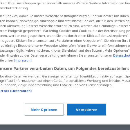
cken. Ihre Einstellungen gelten innerhalb unseres Website. Weitere Informationen fin
enschutzerklärung.
en Cookies, damit Sie unsere Webseite bestmöglich nutzen und wir besser mit Ihnen
en können. Notwendige, funktionale und statistische Cookies, die für den Betrieb d
tippen)
ischen Auswertung unserer Webseite erforderlich sind, werden auf Grundlage unserer
hrem Endgerät gespeichert. Marketing-Cookies und Cookies, die der Bereitstellung per
nen, werden nur gespeichert, wenn Sie uns durch einen Klick auf den „Akzeptieren“-
nis geben. Klicken Sie ansonsten auf „Fortfahren ohne Akzeptieren“. Sie können Ihre 
ür zukünftige Besuche unserer Webseite widerrufen. Wenn Sie weitere Informationen 
assungsmöglichkeiten möchten, klicken Sie einfach auf den Button „Mehr Optionen“
de Hinweise zu der Datenverarbeitung entnehmen Sie ansonsten unserer
Datenschut
 Sie unser
Impressum
.
Gurgel
unsere Partner verarbeiten Daten, um Folgendes bereitzustellen:
ocation-Daten verwenden. Geräteeigenschaften zur Identifikation aktiv abfragen. Sp
griff auf Informationen auf einem Gerät. Personalisierte Werbung und Inhalte, Mes
 Inhalten, Zielgruppenforschung und Entwicklung von Dienstleistungen.
jemandem die Gurgel
artner (Lieferanten)
durchschneiden
jemandem an die Gurgel
springen
Mehr Optionen
Akzeptieren