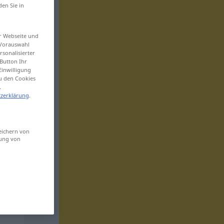
den Sie in
er Webseite und
 Vorauswahl
sonalisierter
Button Ihr
Einwilligung
zu den Cookies
.
zerklärung
.
eichern von
sung von