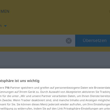
HMEN
h
Übersetzen
ung für "Gurgel"
atsphäre ist uns wichtig
ung
sere
716
-Partner speichern und greifen auf personenbezogene Daten wie Browserdat
Kennungen auf Ihrem Gerät zu. Durch Auswahl von Akzeptieren aktivieren Sie Trackin
n für die unter „Wir und unsere Partner verarbeiten Daten, um Ihnen Dienste bereitz
n Zwecke. Wenn Tracker deaktiviert sind, sind manche Inhalte und Anzeigen mögliche
evant für Sie. Sie können dieses Menü jederzeit wieder aufrufen, um Ihre Einstellung
inwilligung zu widerrufen, indem Sie auf den Link Privatsphäre-Einstellungen am unt