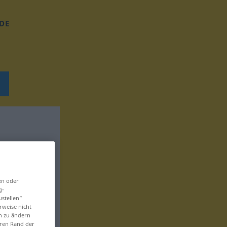
DE
en oder
g-
ustellen“
rweise nicht
en zu ändern
eren Rand der