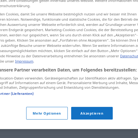
cken. Ihre Einstellungen gelten innerhalb unseres Website. Weitere Informationen fin
enschutzerklärung.
en Cookies, damit Sie unsere Webseite bestmöglich nutzen und wir besser mit Ihnen
en können. Notwendige, funktionale und statistische Cookies, die für den Betrieb d
ischen Auswertung unserer Webseite erforderlich sind, werden auf Grundlage unserer
tippen)
hrem Endgerät gespeichert. Marketing-Cookies und Cookies, die der Bereitstellung per
nen, werden nur gespeichert, wenn Sie uns durch einen Klick auf den „Akzeptieren“-
nis geben. Klicken Sie ansonsten auf „Fortfahren ohne Akzeptieren“. Sie können Ihre 
ür zukünftige Besuche unserer Webseite widerrufen. Wenn Sie weitere Informationen 
assungsmöglichkeiten möchten, klicken Sie einfach auf den Button „Mehr Optionen“
de Hinweise zu der Datenverarbeitung entnehmen Sie ansonsten unserer
Datenschut
 Sie unser
Impressum
.
gleichnishaft
unsere Partner verarbeiten Daten, um Folgendes bereitzustellen:
ocation-Daten verwenden. Geräteeigenschaften zur Identifikation aktiv abfragen. Sp
griff auf Informationen auf einem Gerät. Personalisierte Werbung und Inhalte, Mes
 Inhalten, Zielgruppenforschung und Entwicklung von Dienstleistungen.
t"
artner (Lieferanten)
eh.)
,
symbolisch (Hauptform)
,
sinnbildlich
,
bildlich
Mehr Optionen
Akzeptieren