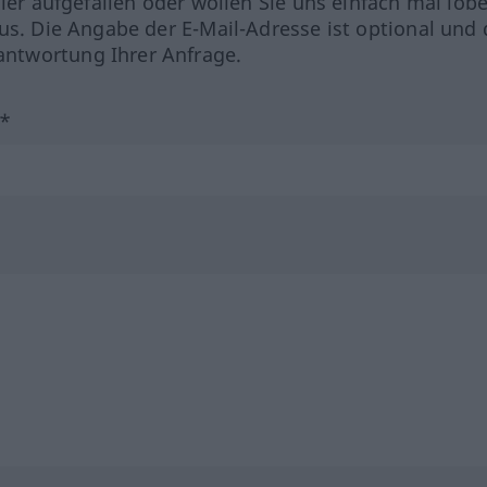
hler aufgefallen oder wollen Sie uns einfach mal lob
us. Die Angabe der E-Mail-Adresse ist optional und 
ntwortung Ihrer Anfrage.
?*