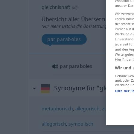
Webseite kli
unserer Dat
gleichnishaft
adj
Wir verwend
Übersicht aller Übersetzungen
kommunizier
der statist
(Für mehr Details die Übersetzung anklicken/an
immer auf I
Werbung die
par paraboles
Einverständ
jederzeit f
und den Anp
Weitergehen
Hier finden
par paraboles
Wir und 
Genaue Geol
und/oder Zu
Werbung und
Synonyme für "gleichnishaf
Liste der P
metaphorisch
,
allegorisch
,
zeichenhaft (g
allegorisch
,
symbolisch