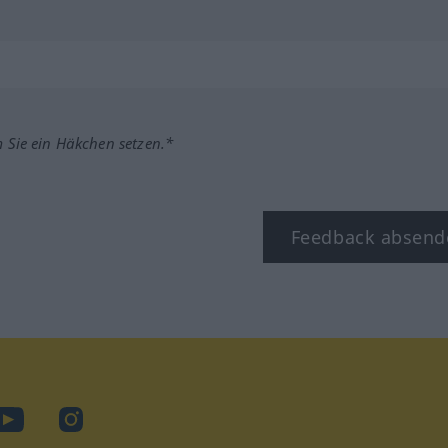
m Sie ein Häkchen setzen.*
Feedback absend
ook
YouTube
Instagram