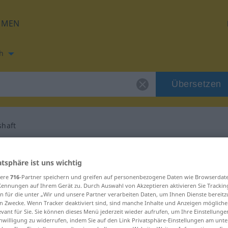
HMEN
h
Übersetzen
shaft
ng für "gleichnishaft"
atsphäre ist uns wichtig
sere
716
-Partner speichern und greifen auf personenbezogene Daten wie Browserdat
ersetzung
Kennungen auf Ihrem Gerät zu. Durch Auswahl von Akzeptieren aktivieren Sie Trackin
n für die unter „Wir und unsere Partner verarbeiten Daten, um Ihnen Dienste bereitz
n Zwecke. Wenn Tracker deaktiviert sind, sind manche Inhalte und Anzeigen mögliche
evant für Sie. Sie können dieses Menü jederzeit wieder aufrufen, um Ihre Einstellung
inwilligung zu widerrufen, indem Sie auf den Link Privatsphäre-Einstellungen am unt