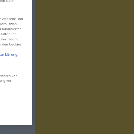
den Sie in
er Webseite und
 Vorauswahl
sonalisierter
Button Ihr
Einwilligung
zu den Cookies
.
zerklärung
.
eichern von
sung von