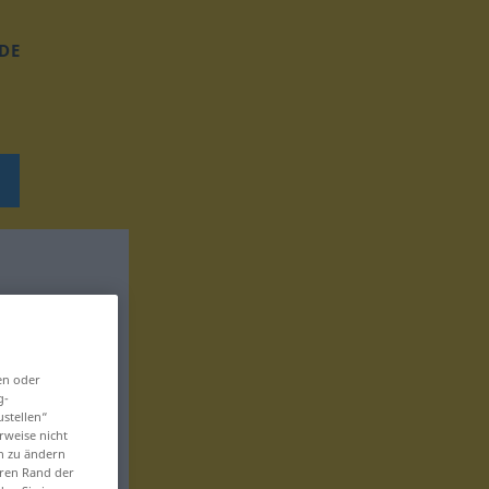
DE
en oder
g-
ustellen“
rweise nicht
en zu ändern
eren Rand der