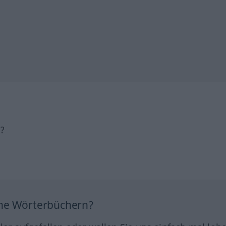
h?
ine Wörterbüchern?