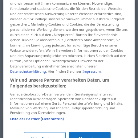
und wir besser mit Ihnen kommunizieren können. Notwendige,
Getändel
funktionale und statistische Cookies, die für den Betrieb der Webseite
n
<
Getändels
>
GEH
PEJ
und der statistischen Auswertung unserer Webseite erforderlich sind,
werden auf Grundlage unserer Vorauswahl immer auf Ihrem Endgerät
Übersicht aller Übersetzungen
gespeichert. Marketing-Cookies und Cookies, die der Bereitstellung
(Für mehr Details die Übersetzung anklicken/antippen)
personalisierter Werbung dienen, werden nur gespeichert, wenn Sie uns
durch einen Klick auf den „Akzeptieren“-Button Ihr Einverständnis
geben. Klicken Sie ansonsten auf „Fortfahren ohne Akzeptieren“. Sie
badinage amoureux, flirt
können Ihre Einwilligung jederzeit für zukünftige Besuche unserer
Webseite widerrufen. Wenn Sie weitere Informationen zu den Cookies
und den Anpassungsmöglichkeiten möchten, klicken Sie einfach auf den
Button „Mehr Optionen“. Weitergehende Hinweise zu der
Datenverarbeitung entnehmen Sie ansonsten unserer
Datenschutzerklärung
. Hier finden Sie unser
Impressum
.
badinage
(amoureux)
Getändel
Wir und unsere Partner verarbeiten Daten, um
Folgendes bereitzustellen:
flirt
m
Getändel
Genaue Geolocation-Daten verwenden. Geräteeigenschaften zur
Identifikation aktiv abfragen. Speichern von und/oder Zugriff auf
Informationen auf einem Gerät. Personalisierte Werbung und Inhalte,
Messung von Werbung und Inhalten, Zielgruppenforschung und
Synonyme für "Getändel"
Entwicklung von Dienstleistungen.
Liste der Partner (Lieferanten)
Spielerei