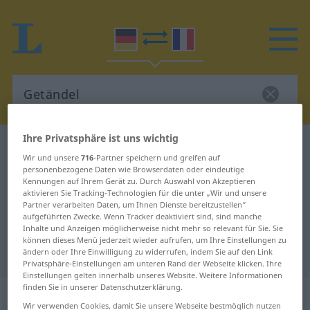
Ihre Privatsphäre ist uns wichtig
Deutsch-Französisch Wörterbuch
Getändel
Wir und unsere
716
-Partner speichern und greifen auf
Deutsch-Französisch Übersetzung
personenbezogene Daten wie Browserdaten oder eindeutige
Kennungen auf Ihrem Gerät zu. Durch Auswahl von Akzeptieren
für "Getändel"
aktivieren Sie Tracking-Technologien für die unter „Wir und unsere
Partner verarbeiten Daten, um Ihnen Dienste bereitzustellen“
aufgeführten Zwecke. Wenn Tracker deaktiviert sind, sind manche
"Getändel" Französisch
Inhalte und Anzeigen möglicherweise nicht mehr so relevant für Sie. Sie
können dieses Menü jederzeit wieder aufrufen, um Ihre Einstellungen zu
Übersetzung
ändern oder Ihre Einwilligung zu widerrufen, indem Sie auf den Link
Privatsphäre-Einstellungen am unteren Rand der Webseite klicken. Ihre
Einstellungen gelten innerhalb unseres Website. Weitere Informationen
finden Sie in unserer Datenschutzerklärung.
„Getändel“
: Neutrum
Wir verwenden Cookies, damit Sie unsere Webseite bestmöglich nutzen