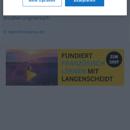
Mehr Optionen
Akzeptieren
Geschäker
,
Schäkerei
,
Flirt (Hauptform)
,
Annäherungsversuch
© OpenThesaurus.de