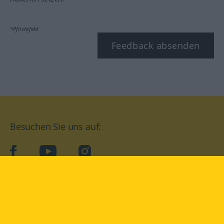
*Pflichtfeld
Feedback absenden
Besuchen Sie uns auf:
facebook
YouTube
Instagram
Langenscheidt