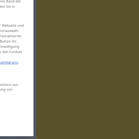
eren Rand der
den Sie in
er Webseite und
 Vorauswahl
sonalisierter
Button Ihr
Einwilligung
zu den Cookies
.
zerklärung
.
eichern von
sung von