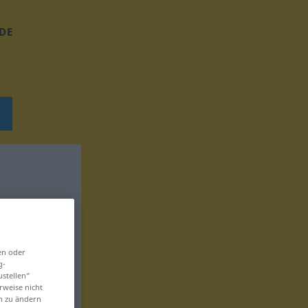
DE
en oder
g-
ustellen“
rweise nicht
en zu ändern