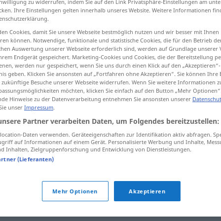
inwilligung zu widerrufen, indem Sie auf den Link Privatsphäre-Einstellungen am unt
cken. Ihre Einstellungen gelten innerhalb unseres Website. Weitere Informationen fin
enschutzerklärung.
en Cookies, damit Sie unsere Webseite bestmöglich nutzen und wir besser mit Ihnen
en können. Notwendige, funktionale und statistische Cookies, die für den Betrieb d
tippen)
ischen Auswertung unserer Webseite erforderlich sind, werden auf Grundlage unserer
hrem Endgerät gespeichert. Marketing-Cookies und Cookies, die der Bereitstellung per
nen, werden nur gespeichert, wenn Sie uns durch einen Klick auf den „Akzeptieren“-
nis geben. Klicken Sie ansonsten auf „Fortfahren ohne Akzeptieren“. Sie können Ihre 
ür zukünftige Besuche unserer Webseite widerrufen. Wenn Sie weitere Informationen 
assungsmöglichkeiten möchten, klicken Sie einfach auf den Button „Mehr Optionen“
de Hinweise zu der Datenverarbeitung entnehmen Sie ansonsten unserer
Datenschut
Gelände
a.
 Sie unser
Impressum
.
MIL
unsere Partner verarbeiten Daten, um Folgendes bereitzustellen:
ocation-Daten verwenden. Geräteeigenschaften zur Identifikation aktiv abfragen. Sp
griff auf Informationen auf einem Gerät. Personalisierte Werbung und Inhalte, Mes
 Inhalten, Zielgruppenforschung und Entwicklung von Dienstleistungen.
artner (Lieferanten)
offenes Gelände
Mehr Optionen
Akzeptieren
freies Gelände