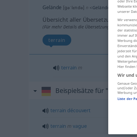
oder Ihre E
Gelände
Webseite kli
[gəˈlɛndə]
n
<
Geländes
;
Gelände
>
unserer Dat
Übersicht aller Übersetzungen
Wir verwend
kommunizier
(Für mehr Details die Übersetzung anklicken/an
der statist
immer auf I
terrain
Werbung die
Einverständ
jederzeit f
und den Anp
Weitergehen
terrain
m
Hier finden
Wir und 
Genaue Geol
und/oder Zu
Beispielsätze für "Gelände"
Werbung und
Liste der P
terrain
découvert
terrain
m
vague