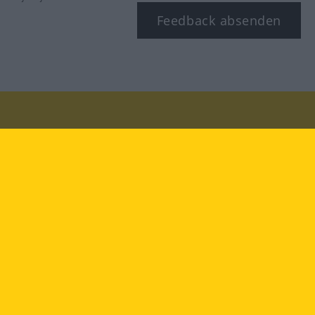
Feedback absenden
Besuchen Sie uns auf:
facebook
YouTube
Instagram
Langenscheidt
NUTZUNGSBEDINGUNGEN