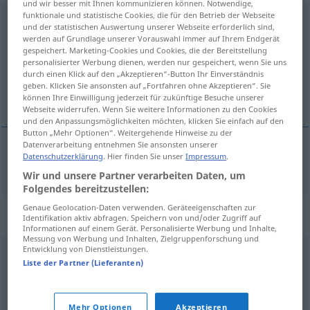
und wir besser mit Ihnen kommunizieren können. Notwendige,
funktionale und statistische Cookies, die für den Betrieb der Webseite
Flaschenpfand
n
und der statistischen Auswertung unserer Webseite erforderlich sind,
werden auf Grundlage unserer Vorauswahl immer auf Ihrem Endgerät
Übersicht aller Übersetzungen
gespeichert. Marketing-Cookies und Cookies, die der Bereitstellung
personalisierter Werbung dienen, werden nur gespeichert, wenn Sie uns
(Für mehr Details die Übersetzung anklicken/antippen)
durch einen Klick auf den „Akzeptieren“-Button Ihr Einverständnis
geben. Klicken Sie ansonsten auf „Fortfahren ohne Akzeptieren“. Sie
consigne
können Ihre Einwilligung jederzeit für zukünftige Besuche unserer
Webseite widerrufen. Wenn Sie weitere Informationen zu den Cookies
und den Anpassungsmöglichkeiten möchten, klicken Sie einfach auf den
Button „Mehr Optionen“. Weitergehende Hinweise zu der
Datenverarbeitung entnehmen Sie ansonsten unserer
Datenschutzerklärung
. Hier finden Sie unser
Impressum
.
consigne
f
Flaschenpfand
Wir und unsere Partner verarbeiten Daten, um
Folgendes bereitzustellen:
Genaue Geolocation-Daten verwenden. Geräteeigenschaften zur
Synonyme für "Flaschenpfand"
Identifikation aktiv abfragen. Speichern von und/oder Zugriff auf
Informationen auf einem Gerät. Personalisierte Werbung und Inhalte,
Messung von Werbung und Inhalten, Zielgruppenforschung und
Entwicklung von Dienstleistungen.
Depot (schweiz.)
,
Einsatz (österr.)
Liste der Partner (Lieferanten)
© OpenThesaurus.de
Mehr Optionen
Akzeptieren