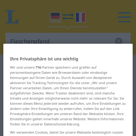
Ihre Privatsphäre ist uns wichtig
Deutsch-Französisch Wörterbuch
Flaschenpfand
Wir und unsere
716
-Partner speichern und greifen auf
Deutsch-Französisch Übersetzung
personenbezogene Daten wie Browserdaten oder eindeutige
Kennungen auf Ihrem Gerät zu. Durch Auswahl von Akzeptieren
für "Flaschenpfand"
aktivieren Sie Tracking-Technologien für die unter „Wir und unsere
Partner verarbeiten Daten, um Ihnen Dienste bereitzustellen“
aufgeführten Zwecke. Wenn Tracker deaktiviert sind, sind manche
Inhalte und Anzeigen möglicherweise nicht mehr so relevant für Sie. Sie
"Flaschenpfand" Französisch
können dieses Menü jederzeit wieder aufrufen, um Ihre Einstellungen zu
ändern oder Ihre Einwilligung zu widerrufen, indem Sie auf den Link
Übersetzung
Privatsphäre-Einstellungen am unteren Rand der Webseite klicken. Ihre
Einstellungen gelten innerhalb unseres Website. Weitere Informationen
finden Sie in unserer Datenschutzerklärung.
„Flaschenpfand“
: Neutrum
Wir verwenden Cookies, damit Sie unsere Webseite bestmöglich nutzen