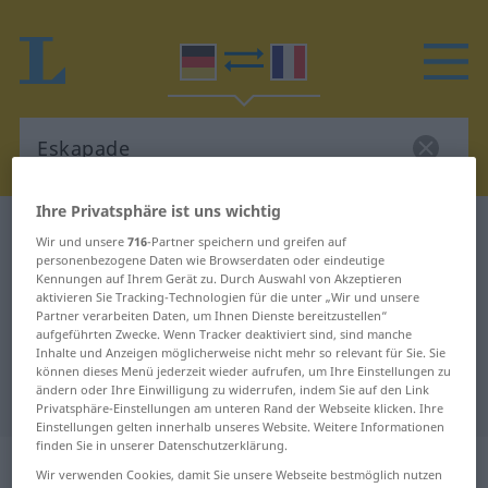
Ihre Privatsphäre ist uns wichtig
Deutsch-Französisch Wörterbuch
Eskapade
Wir und unsere
716
-Partner speichern und greifen auf
Deutsch-Französisch Übersetzung
personenbezogene Daten wie Browserdaten oder eindeutige
Kennungen auf Ihrem Gerät zu. Durch Auswahl von Akzeptieren
für "Eskapade"
aktivieren Sie Tracking-Technologien für die unter „Wir und unsere
Partner verarbeiten Daten, um Ihnen Dienste bereitzustellen“
aufgeführten Zwecke. Wenn Tracker deaktiviert sind, sind manche
Inhalte und Anzeigen möglicherweise nicht mehr so relevant für Sie. Sie
"Eskapade" Französisch
können dieses Menü jederzeit wieder aufrufen, um Ihre Einstellungen zu
ändern oder Ihre Einwilligung zu widerrufen, indem Sie auf den Link
Übersetzung
Privatsphäre-Einstellungen am unteren Rand der Webseite klicken. Ihre
Einstellungen gelten innerhalb unseres Website. Weitere Informationen
finden Sie in unserer Datenschutzerklärung.
„Eskapade“
: Femininum
Wir verwenden Cookies, damit Sie unsere Webseite bestmöglich nutzen