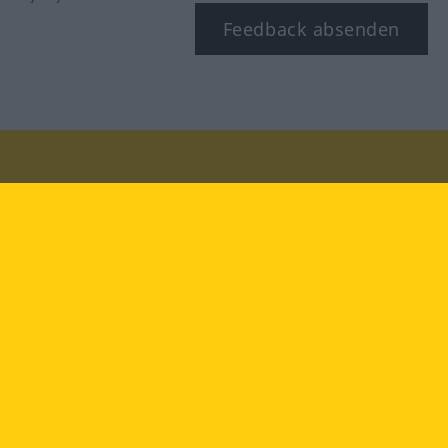
Feedback absenden
Besuchen Sie uns auf:
facebook
YouTube
Instagram
Langenscheidt
NUTZUNGSBEDINGUNGEN