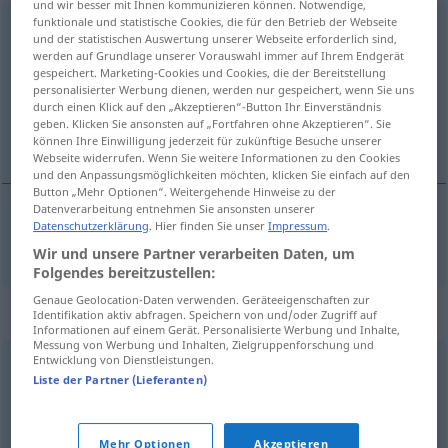
und wir besser mit Ihnen kommunizieren können. Notwendige,
funktionale und statistische Cookies, die für den Betrieb der Webseite
Eskapade
[ɛskaˈpaːdə]
f
<
Eskapade
;
Eskapaden
>
und der statistischen Auswertung unserer Webseite erforderlich sind,
werden auf Grundlage unserer Vorauswahl immer auf Ihrem Endgerät
Übersicht aller Übersetzungen
gespeichert. Marketing-Cookies und Cookies, die der Bereitstellung
personalisierter Werbung dienen, werden nur gespeichert, wenn Sie uns
(Für mehr Details die Übersetzung anklicken/antippen)
durch einen Klick auf den „Akzeptieren“-Button Ihr Einverständnis
geben. Klicken Sie ansonsten auf „Fortfahren ohne Akzeptieren“. Sie
frasque
können Ihre Einwilligung jederzeit für zukünftige Besuche unserer
Webseite widerrufen. Wenn Sie weitere Informationen zu den Cookies
und den Anpassungsmöglichkeiten möchten, klicken Sie einfach auf den
Button „Mehr Optionen“. Weitergehende Hinweise zu der
Datenverarbeitung entnehmen Sie ansonsten unserer
Datenschutzerklärung
. Hier finden Sie unser
Impressum
.
frasque
f
Eskapade
Wir und unsere Partner verarbeiten Daten, um
Folgendes bereitzustellen:
Genaue Geolocation-Daten verwenden. Geräteeigenschaften zur
Synonyme für "Eskapade"
Identifikation aktiv abfragen. Speichern von und/oder Zugriff auf
Informationen auf einem Gerät. Personalisierte Werbung und Inhalte,
Messung von Werbung und Inhalten, Zielgruppenforschung und
Entwicklung von Dienstleistungen.
Kapriole
,
Mätzchen (ugs.)
,
Schelmenstreich
,
Streich
Liste der Partner (Lieferanten)
© OpenThesaurus.de
Mehr Optionen
Akzeptieren