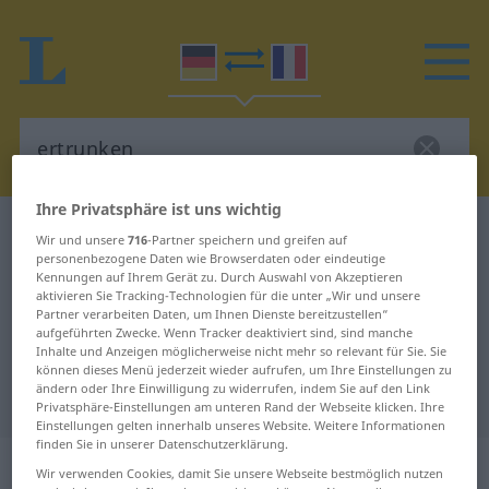
Ihre Privatsphäre ist uns wichtig
Deutsch-Französisch Wörterbuch
ertrunken
Wir und unsere
716
-Partner speichern und greifen auf
personenbezogene Daten wie Browserdaten oder eindeutige
Deutsch-Französisch Übersetzung
Kennungen auf Ihrem Gerät zu. Durch Auswahl von Akzeptieren
für "ertrunken"
aktivieren Sie Tracking-Technologien für die unter „Wir und unsere
Partner verarbeiten Daten, um Ihnen Dienste bereitzustellen“
aufgeführten Zwecke. Wenn Tracker deaktiviert sind, sind manche
Inhalte und Anzeigen möglicherweise nicht mehr so relevant für Sie. Sie
"ertrunken" Französisch
können dieses Menü jederzeit wieder aufrufen, um Ihre Einstellungen zu
ändern oder Ihre Einwilligung zu widerrufen, indem Sie auf den Link
Übersetzung
Privatsphäre-Einstellungen am unteren Rand der Webseite klicken. Ihre
Einstellungen gelten innerhalb unseres Website. Weitere Informationen
finden Sie in unserer Datenschutzerklärung.
„ertrunken“
: Partizip Perfekt
Wir verwenden Cookies, damit Sie unsere Webseite bestmöglich nutzen