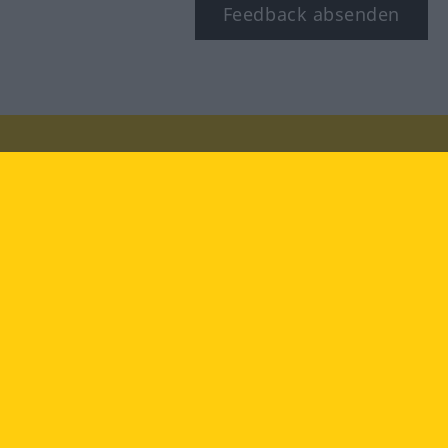
Feedback absenden
Besuchen Sie uns auf:
facebook
YouTube
Instagram
Langenscheidt
NUTZUNGSBEDINGUNGEN
DATENSCHUTZBESTIMMUNGEN