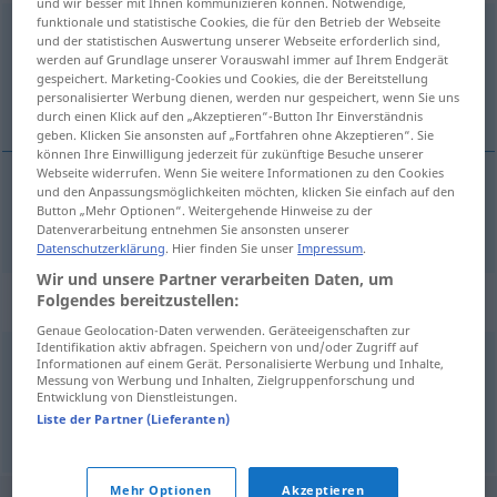
und wir besser mit Ihnen kommunizieren können. Notwendige,
funktionale und statistische Cookies, die für den Betrieb der Webseite
ertrunken
pperf
und der statistischen Auswertung unserer Webseite erforderlich sind,
werden auf Grundlage unserer Vorauswahl immer auf Ihrem Endgerät
Übersicht aller Übersetzungen
gespeichert. Marketing-Cookies und Cookies, die der Bereitstellung
personalisierter Werbung dienen, werden nur gespeichert, wenn Sie uns
(Für mehr Details die Übersetzung anklicken/antippen)
durch einen Klick auf den „Akzeptieren“-Button Ihr Einverständnis
geben. Klicken Sie ansonsten auf „Fortfahren ohne Akzeptieren“. Sie
können Ihre Einwilligung jederzeit für zukünftige Besuche unserer
Webseite widerrufen. Wenn Sie weitere Informationen zu den Cookies
und den Anpassungsmöglichkeiten möchten, klicken Sie einfach auf den
Button „Mehr Optionen“. Weitergehende Hinweise zu der
ertrinken
ertrunken → siehe „
“
Datenverarbeitung entnehmen Sie ansonsten unserer
Datenschutzerklärung
. Hier finden Sie unser
Impressum
.
Wir und unsere Partner verarbeiten Daten, um
Beispielsätze für "ertrunken"
Folgendes bereitzustellen:
Genaue Geolocation-Daten verwenden. Geräteeigenschaften zur
Identifikation aktiv abfragen. Speichern von und/oder Zugriff auf
Informationen auf einem Gerät. Personalisierte Werbung und Inhalte,
er
wäre
beinahe
ertrunken
Messung von Werbung und Inhalten, Zielgruppenforschung und
a.
il
a
failli
se
noyer
Entwicklung von Dienstleistungen.
il
a
Liste der Partner (Lieferanten)
manqué
(de) se
noyer
Mehr Optionen
Akzeptieren