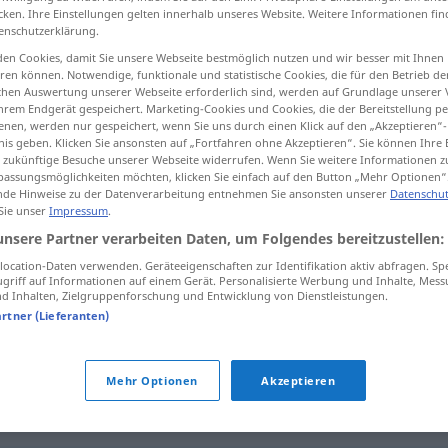
cken. Ihre Einstellungen gelten innerhalb unseres Website. Weitere Informationen fin
enschutzerklärung.
en Cookies, damit Sie unsere Webseite bestmöglich nutzen und wir besser mit Ihnen
en können. Notwendige, funktionale und statistische Cookies, die für den Betrieb d
tippen)
ischen Auswertung unserer Webseite erforderlich sind, werden auf Grundlage unserer
hrem Endgerät gespeichert. Marketing-Cookies und Cookies, die der Bereitstellung per
nen, werden nur gespeichert, wenn Sie uns durch einen Klick auf den „Akzeptieren“-
nis geben. Klicken Sie ansonsten auf „Fortfahren ohne Akzeptieren“. Sie können Ihre 
ür zukünftige Besuche unserer Webseite widerrufen. Wenn Sie weitere Informationen 
assungsmöglichkeiten möchten, klicken Sie einfach auf den Button „Mehr Optionen“
de Hinweise zu der Datenverarbeitung entnehmen Sie ansonsten unserer
Datenschut
 Sie unser
Impressum
.
Erforschung
unsere Partner verarbeiten Daten, um Folgendes bereitzustellen:
ocation-Daten verwenden. Geräteeigenschaften zur Identifikation aktiv abfragen. Sp
Erforschung
griff auf Informationen auf einem Gerät. Personalisierte Werbung und Inhalte, Mes
 Inhalten, Zielgruppenforschung und Entwicklung von Dienstleistungen.
artner (Lieferanten)
Erforschung
TECH
Mehr Optionen
Akzeptieren
g"