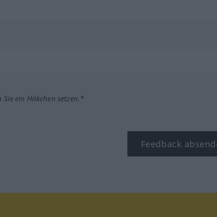
m Sie ein Häkchen setzen.*
Feedback absend