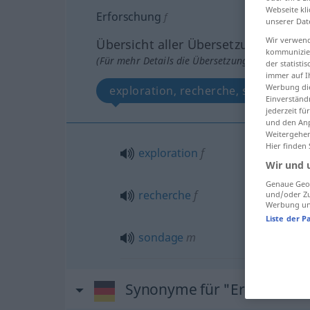
Webseite kli
Erforschung
f
unserer Dat
Wir verwend
Übersicht aller Übersetzungen
kommunizier
(Für mehr Details die Übersetzung anklicken/an
der statist
immer auf I
Werbung die
exploration, recherche, sondage
Einverständ
jederzeit f
und den Anp
Weitergehen
Hier finden
exploration
f
Wir und 
Genaue Geol
recherche
f
und/oder Zu
Werbung und
Liste der P
sondage
m
Synonyme für "Erforschun