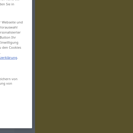
den Sie in
er Webseite und
 Vorauswahl
sonalisierter
Button Ihr
Einwilligung
zu den Cookies
.
zerklärung
.
eichern von
sung von