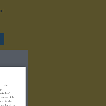
DE
en oder
g-
ustellen“
rweise nicht
en zu ändern
eren Rand der