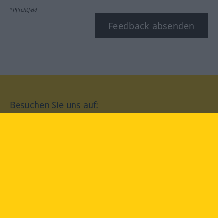
*Pflichtfeld
Feedback absenden
Besuchen Sie uns auf:
facebook
YouTube
Instagram
Langenscheidt
NUTZUNGSBEDINGUNGEN