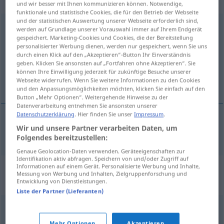
„Entscheidungsträger“
: Maskulinum
und wir besser mit Ihnen kommunizieren können. Notwendige,
funktionale und statistische Cookies, die für den Betrieb der Webseite
und der statistischen Auswertung unserer Webseite erforderlich sind,
Entscheidungsträger
m
werden auf Grundlage unserer Vorauswahl immer auf Ihrem Endgerät
gespeichert. Marketing-Cookies und Cookies, die der Bereitstellung
Übersicht aller Übersetzungen
personalisierter Werbung dienen, werden nur gespeichert, wenn Sie uns
durch einen Klick auf den „Akzeptieren“-Button Ihr Einverständnis
(Für mehr Details die Übersetzung anklicken/antippen)
geben. Klicken Sie ansonsten auf „Fortfahren ohne Akzeptieren“. Sie
können Ihre Einwilligung jederzeit für zukünftige Besuche unserer
décideur
Webseite widerrufen. Wenn Sie weitere Informationen zu den Cookies
und den Anpassungsmöglichkeiten möchten, klicken Sie einfach auf den
Button „Mehr Optionen“. Weitergehende Hinweise zu der
Datenverarbeitung entnehmen Sie ansonsten unserer
Datenschutzerklärung
. Hier finden Sie unser
Impressum
.
Wir und unsere Partner verarbeiten Daten, um
décideur
m
Entscheidungsträger
Folgendes bereitzustellen:
Genaue Geolocation-Daten verwenden. Geräteeigenschaften zur
Identifikation aktiv abfragen. Speichern von und/oder Zugriff auf
Synonyme für
Informationen auf einem Gerät. Personalisierte Werbung und Inhalte,
Messung von Werbung und Inhalten, Zielgruppenforschung und
"Entscheidungsträger"
Entwicklung von Dienstleistungen.
Liste der Partner (Lieferanten)
Manager
,
Führungskraft
,
Leiter
,
Lenker (ugs.)
Mehr Optionen
Akzeptieren