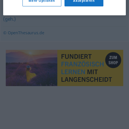
Mehr Optionen
Akzeptieren
(auf etwas) verzichten
,
(sich einer Sache) entäußern
(geh.)
© OpenThesaurus.de