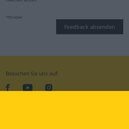
*Pflichtfeld
Feedback absenden
Besuchen Sie uns auf:
facebook
YouTube
Instagram
Langenscheidt