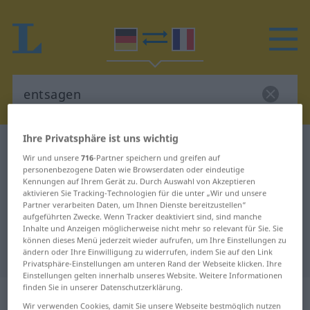
Ihre Privatsphäre ist uns wichtig
Deutsch-Französisch Wörterbuch
entsagen
Wir und unsere
716
-Partner speichern und greifen auf
Deutsch-Französisch Übersetzung
personenbezogene Daten wie Browserdaten oder eindeutige
Kennungen auf Ihrem Gerät zu. Durch Auswahl von Akzeptieren
für "entsagen"
aktivieren Sie Tracking-Technologien für die unter „Wir und unsere
Partner verarbeiten Daten, um Ihnen Dienste bereitzustellen“
aufgeführten Zwecke. Wenn Tracker deaktiviert sind, sind manche
"entsagen" Französisch
Inhalte und Anzeigen möglicherweise nicht mehr so relevant für Sie. Sie
können dieses Menü jederzeit wieder aufrufen, um Ihre Einstellungen zu
Übersetzung
ändern oder Ihre Einwilligung zu widerrufen, indem Sie auf den Link
Privatsphäre-Einstellungen am unteren Rand der Webseite klicken. Ihre
Einstellungen gelten innerhalb unseres Website. Weitere Informationen
finden Sie in unserer Datenschutzerklärung.
„entsagen“
: intransitives Verb
Wir verwenden Cookies, damit Sie unsere Webseite bestmöglich nutzen