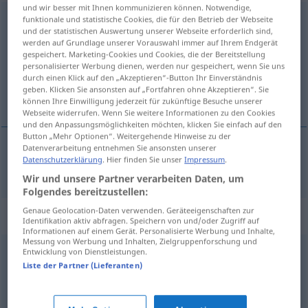
und wir besser mit Ihnen kommunizieren können. Notwendige,
entsagen
funktionale und statistische Cookies, die für den Betrieb der Webseite
v/i
<
sans ge
>
GEH
und der statistischen Auswertung unserer Webseite erforderlich sind,
werden auf Grundlage unserer Vorauswahl immer auf Ihrem Endgerät
Übersicht aller Übersetzungen
gespeichert. Marketing-Cookies und Cookies, die der Bereitstellung
(Für mehr Details die Übersetzung anklicken/antippen)
personalisierter Werbung dienen, werden nur gespeichert, wenn Sie uns
durch einen Klick auf den „Akzeptieren“-Button Ihr Einverständnis
geben. Klicken Sie ansonsten auf „Fortfahren ohne Akzeptieren“. Sie
renoncer
können Ihre Einwilligung jederzeit für zukünftige Besuche unserer
Webseite widerrufen. Wenn Sie weitere Informationen zu den Cookies
und den Anpassungsmöglichkeiten möchten, klicken Sie einfach auf den
Button „Mehr Optionen“. Weitergehende Hinweise zu der
Datenverarbeitung entnehmen Sie ansonsten unserer
Datenschutzerklärung
. Hier finden Sie unser
Impressum
.
renoncer
(
à
)
entsagen
Wir und unsere Partner verarbeiten Daten, um
Folgendes bereitzustellen:
Genaue Geolocation-Daten verwenden. Geräteeigenschaften zur
Synonyme für "entsagen"
Identifikation aktiv abfragen. Speichern von und/oder Zugriff auf
Informationen auf einem Gerät. Personalisierte Werbung und Inhalte,
Messung von Werbung und Inhalten, Zielgruppenforschung und
Entwicklung von Dienstleistungen.
abschwören
,
widerrufen
Liste der Partner (Lieferanten)
verzichten
,
passen (müssen)
,
entbehren