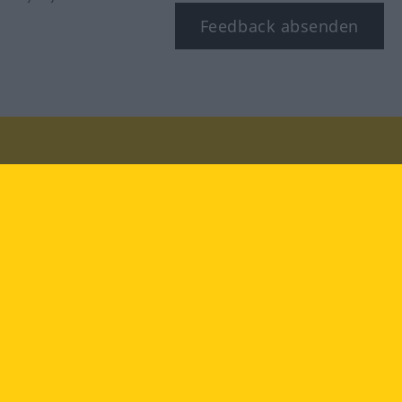
Feedback absenden
Besuchen Sie uns auf:
facebook
YouTube
Instagram
Langenscheidt
NUTZUNGSBEDINGUNGEN