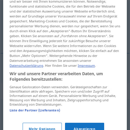
und wir besser mit Ihnen kommunizieren können. Notwendige,
funktionale und statistische Cookies, die für den Betrieb der Webseite
Elektromagnet
m
und der statistischen Auswertung unserer Webseite erforderlich sind,
werden auf Grundlage unserer Vorauswahl immer auf Ihrem Endgerät
Übersicht aller Übersetzungen
gespeichert. Marketing-Cookies und Cookies, die der Bereitstellung
personalisierter Werbung dienen, werden nur gespeichert, wenn Sie uns
(Für mehr Details die Übersetzung anklicken/antippen)
durch einen Klick auf den „Akzeptieren“-Button Ihr Einverständnis
geben. Klicken Sie ansonsten auf „Fortfahren ohne Akzeptieren“. Sie
électro-aimant
können Ihre Einwilligung jederzeit für zukünftige Besuche unserer
Webseite widerrufen. Wenn Sie weitere Informationen zu den Cookies
und den Anpassungsmöglichkeiten möchten, klicken Sie einfach auf den
Button „Mehr Optionen“. Weitergehende Hinweise zu der
Datenverarbeitung entnehmen Sie ansonsten unserer
Datenschutzerklärung
. Hier finden Sie unser
Impressum
.
électro-aimant
m
Elektromagnet
Wir und unsere Partner verarbeiten Daten, um
Folgendes bereitzustellen:
Genaue Geolocation-Daten verwenden. Geräteeigenschaften zur
Synonyme für "Elektromagnet"
Identifikation aktiv abfragen. Speichern von und/oder Zugriff auf
Informationen auf einem Gerät. Personalisierte Werbung und Inhalte,
Messung von Werbung und Inhalten, Zielgruppenforschung und
Entwicklung von Dienstleistungen.
Spule
Liste der Partner (Lieferanten)
© OpenThesaurus.de
Mehr Optionen
Akzeptieren