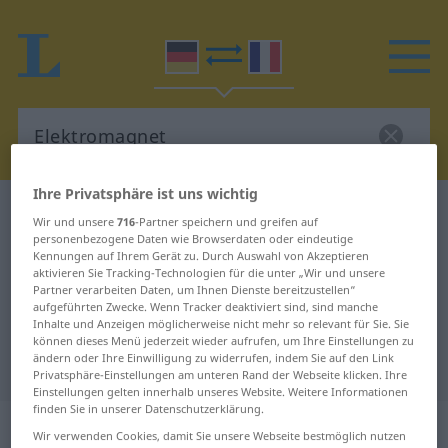
Ihre Privatsphäre ist uns wichtig
Deutsch-Französisch Wörterbuch
Elektromagnet
Wir und unsere
716
-Partner speichern und greifen auf
Deutsch-Französisch Übersetzung
personenbezogene Daten wie Browserdaten oder eindeutige
Kennungen auf Ihrem Gerät zu. Durch Auswahl von Akzeptieren
für "Elektromagnet"
aktivieren Sie Tracking-Technologien für die unter „Wir und unsere
Partner verarbeiten Daten, um Ihnen Dienste bereitzustellen“
aufgeführten Zwecke. Wenn Tracker deaktiviert sind, sind manche
Inhalte und Anzeigen möglicherweise nicht mehr so relevant für Sie. Sie
"Elektromagnet" Französisch
können dieses Menü jederzeit wieder aufrufen, um Ihre Einstellungen zu
ändern oder Ihre Einwilligung zu widerrufen, indem Sie auf den Link
Übersetzung
Privatsphäre-Einstellungen am unteren Rand der Webseite klicken. Ihre
Einstellungen gelten innerhalb unseres Website. Weitere Informationen
finden Sie in unserer Datenschutzerklärung.
„Elektromagnet“
: Maskulinum
Wir verwenden Cookies, damit Sie unsere Webseite bestmöglich nutzen