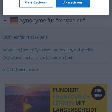
Mehr Optionen
Akzeptieren
Synonyme für "einspielen"
(sich) einfahren (selten)
ausrollen (neuer Systeme)
,
aufsetzen
,
aufspielen
,
(Software) installieren
,
bespielen (mit)
© OpenThesaurus.de