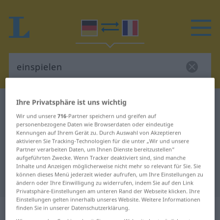
Ihre Privatsphäre ist uns wichtig
Deutsch-Französisch Wörterbuch
einspielen
Wir und unsere
716
-Partner speichern und greifen auf
Deutsch-Französisch Übersetzung
personenbezogene Daten wie Browserdaten oder eindeutige
für "einspielen"
Kennungen auf Ihrem Gerät zu. Durch Auswahl von Akzeptieren
aktivieren Sie Tracking-Technologien für die unter „Wir und unsere
Partner verarbeiten Daten, um Ihnen Dienste bereitzustellen“
aufgeführten Zwecke. Wenn Tracker deaktiviert sind, sind manche
"einspielen" Französisch
Inhalte und Anzeigen möglicherweise nicht mehr so relevant für Sie. Sie
können dieses Menü jederzeit wieder aufrufen, um Ihre Einstellungen zu
Übersetzung
ändern oder Ihre Einwilligung zu widerrufen, indem Sie auf den Link
Privatsphäre-Einstellungen am unteren Rand der Webseite klicken. Ihre
Einstellungen gelten innerhalb unseres Website. Weitere Informationen
„einspielen“
: reflexives Verb
finden Sie in unserer Datenschutzerklärung.