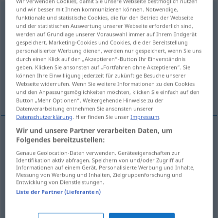
Wir verwenden Cookies, damit Sie unsere Webseite bestmöglich nutzen
und wir besser mit Ihnen kommunizieren können. Notwendige,
einspielen
v/r
funktionale und statistische Cookies, die für den Betrieb der Webseite
und der statistischen Auswertung unserer Webseite erforderlich sind,
Übersicht aller Übersetzungen
werden auf Grundlage unserer Vorauswahl immer auf Ihrem Endgerät
gespeichert. Marketing-Cookies und Cookies, die der Bereitstellung
(Für mehr Details die Übersetzung anklicken/antippen)
personalisierter Werbung dienen, werden nur gespeichert, wenn Sie uns
durch einen Klick auf den „Akzeptieren“-Button Ihr Einverständnis
s’entraîner à jouer
geben. Klicken Sie ansonsten auf „Fortfahren ohne Akzeptieren“. Sie
können Ihre Einwilligung jederzeit für zukünftige Besuche unserer
Webseite widerrufen. Wenn Sie weitere Informationen zu den Cookies
ils forment une bonne équipe
und den Anpassungsmöglichkeiten möchten, klicken Sie einfach auf den
Button „Mehr Optionen“. Weitergehende Hinweise zu der
Datenverarbeitung entnehmen Sie ansonsten unserer
Datenschutzerklärung
. Hier finden Sie unser
Impressum
.
Wir und unsere Partner verarbeiten Daten, um
Beispiele
Folgendes bereitzustellen:
sich einspielen
SPORT
Genaue Geolocation-Daten verwenden. Geräteeigenschaften zur
Identifikation aktiv abfragen. Speichern von und/oder Zugriff auf
s’entraîner (à jouer)
Informationen auf einem Gerät. Personalisierte Werbung und Inhalte,
Messung von Werbung und Inhalten, Zielgruppenforschung und
Entwicklung von Dienstleistungen.
Liste der Partner (Lieferanten)
sie sind
gut
aufeinander
eingespielt
ils forment
une
bonne
équipe