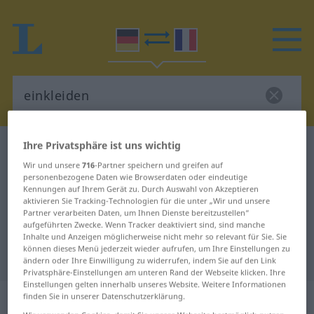
Ihre Privatsphäre ist uns wichtig
Deutsch-Französisch Wörterbuch
einkleiden
Wir und unsere
716
-Partner speichern und greifen auf
Deutsch-Französisch Übersetzung
personenbezogene Daten wie Browserdaten oder eindeutige
Kennungen auf Ihrem Gerät zu. Durch Auswahl von Akzeptieren
für "einkleiden"
aktivieren Sie Tracking-Technologien für die unter „Wir und unsere
Partner verarbeiten Daten, um Ihnen Dienste bereitzustellen“
aufgeführten Zwecke. Wenn Tracker deaktiviert sind, sind manche
"einkleiden" Französisch
Inhalte und Anzeigen möglicherweise nicht mehr so relevant für Sie. Sie
können dieses Menü jederzeit wieder aufrufen, um Ihre Einstellungen zu
Übersetzung
ändern oder Ihre Einwilligung zu widerrufen, indem Sie auf den Link
Privatsphäre-Einstellungen am unteren Rand der Webseite klicken. Ihre
Einstellungen gelten innerhalb unseres Website. Weitere Informationen
„einkleiden“
: transitives Verb |
finden Sie in unserer Datenschutzerklärung.