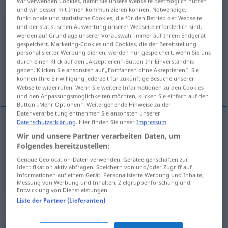
reflexives Verb
Wir verwenden Cookies, damit Sie unsere Webseite bestmöglich nutzen
und wir besser mit Ihnen kommunizieren können. Notwendige,
funktionale und statistische Cookies, die für den Betrieb der Webseite
und der statistischen Auswertung unserer Webseite erforderlich sind,
einkleiden
v/t
(&
v/r
)
<
-e-
>
werden auf Grundlage unserer Vorauswahl immer auf Ihrem Endgerät
gespeichert. Marketing-Cookies und Cookies, die der Bereitstellung
Übersicht aller Übersetzungen
personalisierter Werbung dienen, werden nur gespeichert, wenn Sie uns
(Für mehr Details die Übersetzung anklicken/antippen)
durch einen Klick auf den „Akzeptieren“-Button Ihr Einverständnis
geben. Klicken Sie ansonsten auf „Fortfahren ohne Akzeptieren“. Sie
können Ihre Einwilligung jederzeit für zukünftige Besuche unserer
habiller
Webseite widerrufen. Wenn Sie weitere Informationen zu den Cookies
und den Anpassungsmöglichkeiten möchten, klicken Sie einfach auf den
Button „Mehr Optionen“. Weitergehende Hinweise zu der
Datenverarbeitung entnehmen Sie ansonsten unserer
Datenschutzerklärung
. Hier finden Sie unser
Impressum
.
Beispiele
Wir und unsere Partner verarbeiten Daten, um
(sich) (neu) einkleiden
Folgendes bereitzustellen:
Genaue Geolocation-Daten verwenden. Geräteeigenschaften zur
(s’)habiller (de neuf)
Identifikation aktiv abfragen. Speichern von und/oder Zugriff auf
Informationen auf einem Gerät. Personalisierte Werbung und Inhalte,
Messung von Werbung und Inhalten, Zielgruppenforschung und
Entwicklung von Dienstleistungen.
Liste der Partner (Lieferanten)
Beispielsätze für "einkleiden"