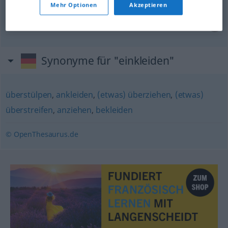
Mehr Optionen
Akzeptieren
sich
neu
einkleiden
s’habiller de
neuf
Synonyme für "einkleiden"
überstülpen
,
ankleiden
,
(etwas) überziehen
,
(etwas)
überstreifen
,
anziehen
,
bekleiden
© OpenThesaurus.de