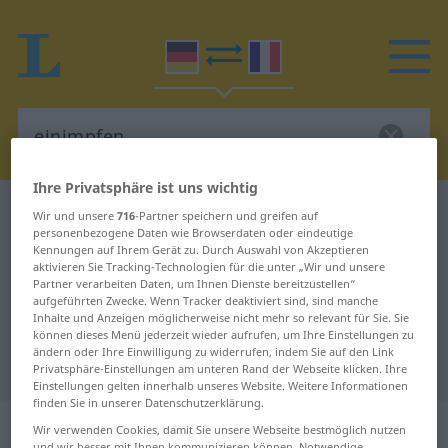
Ihre Privatsphäre ist uns wichtig
Deutsch-Französisch Wörterbuch
einimpfen
Wir und unsere
716
-Partner speichern und greifen auf
personenbezogene Daten wie Browserdaten oder eindeutige
Deutsch-Französisch Übersetzung
Kennungen auf Ihrem Gerät zu. Durch Auswahl von Akzeptieren
aktivieren Sie Tracking-Technologien für die unter „Wir und unsere
für "einimpfen"
Partner verarbeiten Daten, um Ihnen Dienste bereitzustellen“
aufgeführten Zwecke. Wenn Tracker deaktiviert sind, sind manche
Inhalte und Anzeigen möglicherweise nicht mehr so relevant für Sie. Sie
"einimpfen" Französisch
können dieses Menü jederzeit wieder aufrufen, um Ihre Einstellungen zu
ändern oder Ihre Einwilligung zu widerrufen, indem Sie auf den Link
Übersetzung
Privatsphäre-Einstellungen am unteren Rand der Webseite klicken. Ihre
Einstellungen gelten innerhalb unseres Website. Weitere Informationen
finden Sie in unserer Datenschutzerklärung.
„einimpfen“
: transitives Verb
Wir verwenden Cookies, damit Sie unsere Webseite bestmöglich nutzen
und wir besser mit Ihnen kommunizieren können. Notwendige,