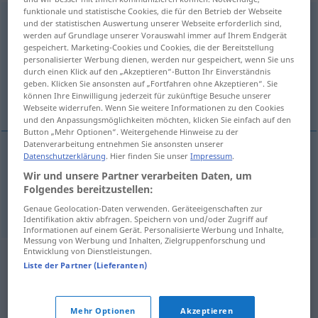
funktionale und statistische Cookies, die für den Betrieb der Webseite
einimpfen
v/t
a.
FIG
und der statistischen Auswertung unserer Webseite erforderlich sind,
werden auf Grundlage unserer Vorauswahl immer auf Ihrem Endgerät
gespeichert. Marketing-Cookies und Cookies, die der Bereitstellung
Übersicht aller Übersetzungen
personalisierter Werbung dienen, werden nur gespeichert, wenn Sie uns
(Für mehr Details die Übersetzung anklicken/antippen)
durch einen Klick auf den „Akzeptieren“-Button Ihr Einverständnis
geben. Klicken Sie ansonsten auf „Fortfahren ohne Akzeptieren“. Sie
können Ihre Einwilligung jederzeit für zukünftige Besuche unserer
inoculer, inculquer
Webseite widerrufen. Wenn Sie weitere Informationen zu den Cookies
und den Anpassungsmöglichkeiten möchten, klicken Sie einfach auf den
Button „Mehr Optionen“. Weitergehende Hinweise zu der
Datenverarbeitung entnehmen Sie ansonsten unserer
Datenschutzerklärung
. Hier finden Sie unser
Impressum
.
inoculer
einimpfen
Wir und unsere Partner verarbeiten Daten, um
Folgendes bereitzustellen:
inculquer
einimpfen
FIG
Genaue Geolocation-Daten verwenden. Geräteeigenschaften zur
Identifikation aktiv abfragen. Speichern von und/oder Zugriff auf
Informationen auf einem Gerät. Personalisierte Werbung und Inhalte,
Messung von Werbung und Inhalten, Zielgruppenforschung und
Entwicklung von Dienstleistungen.
Liste der Partner (Lieferanten)
Mehr Optionen
Akzeptieren